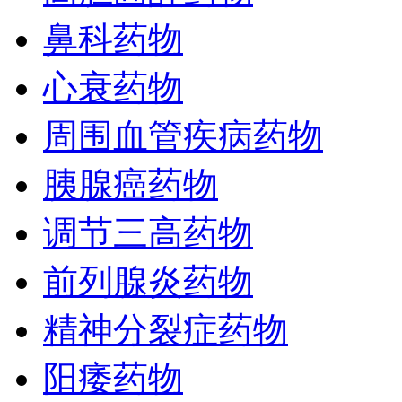
鼻科药物
心衰药物
周围血管疾病药物
胰腺癌药物
调节三高药物
前列腺炎药物
精神分裂症药物
阳痿药物