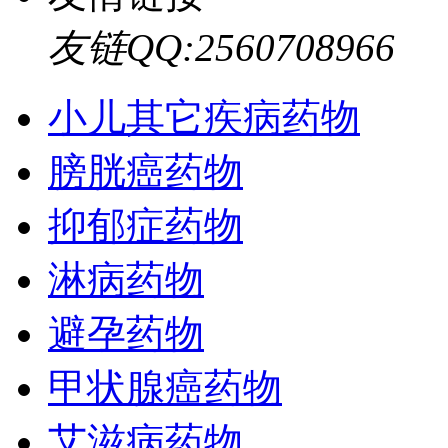
友链QQ:2560708966
小儿其它疾病药物
膀胱癌药物
抑郁症药物
淋病药物
避孕药物
甲状腺癌药物
艾滋病药物