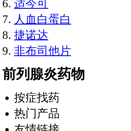
适今可
人血白蛋白
捷诺达
非布司他片
前列腺炎药物
按症找药
热门产品
友情链接