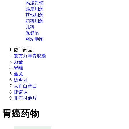
风湿骨伤
泌尿用药
其他用药
妇科用药
儿科
保健品
网站地图
热门药品:
复方万年青胶囊
万全
米维
金戈
适今可
人血白蛋白
捷诺达
非布司他片
胃癌药物