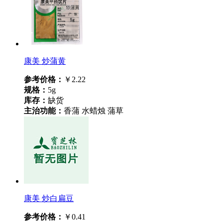
康美 炒蒲黄
参考价格：
￥2.22
规格：
5g
库存：
缺货
主治功能：
香蒲 水蜡烛 蒲草
康美 炒白扁豆
参考价格：
￥0.41