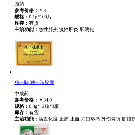
西药
参考价格：
￥8
规格：
0.1g*100片
库存：
有货
主治功能：
急性肝炎 慢性肝炎 肝硬化
独一味 独一味胶囊
中成药
参考价格：
￥34.9
规格：
0.3g*12粒*3板
库存：
有货
主治功能：
活血化瘀 止痛 止血 刀口疼痛 外伤骨折 筋扭伤 