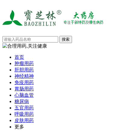
首页
肿瘤用药
肝胆用药
神经精神
免疫用药
胃肠用药
心脑血管
糖尿病
五官用药
呼吸用药
皮肤用药
更多