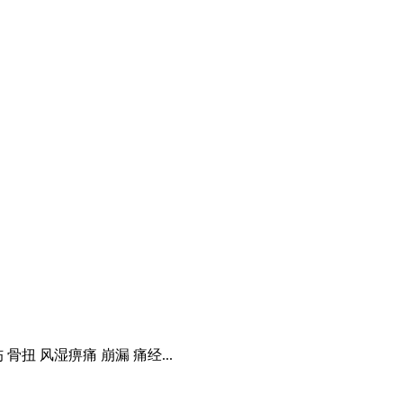
骨扭 风湿痹痛 崩漏 痛经...