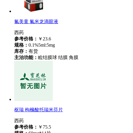
氟美童 氟米龙滴眼液
西药
参考价格：
￥23.6
规格：
0.1%5ml:5mg
库存：
有货
主治功能：
睑结膜球 结膜 角膜
枢瑞 枸橼酸托瑞米芬片
西药
参考价格：
￥75.5