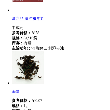
清之品 清浊祛毒丸
中成药
参考价格：
￥78
规格：
8g*10袋
库存：
有货
主治功能：
清热解毒 利湿去浊
海藻
参考价格：
￥0.07
规格：
1g