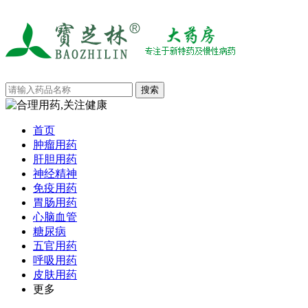
首页
肿瘤用药
肝胆用药
神经精神
免疫用药
胃肠用药
心脑血管
糖尿病
五官用药
呼吸用药
皮肤用药
更多