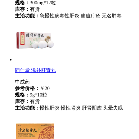
规格：
300mg*12粒
库存：
有货
主治功能：
急慢性病毒性肝炎 痈疽疔疮 无名肿毒
同仁堂 滋补肝肾丸
中成药
参考价格：
￥20
规格：
9g*10粒
库存：
有货
主治功能：
慢性肝炎 慢性肾炎 肝肾阴虚 头晕失眠