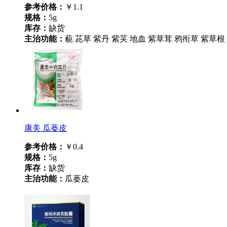
参考价格：
￥1.1
规格：
5g
库存：
缺货
主治功能：
藐 茈草 紫丹 紫芺 地血 紫草茸 鸦衔草 紫草根 
康美 瓜蒌皮
参考价格：
￥0.4
规格：
5g
库存：
缺货
主治功能：
瓜蒌皮