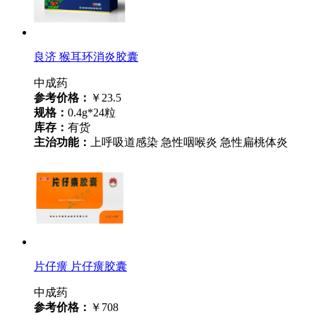
良济 猴耳环消炎胶囊
中成药
参考价格：
￥23.5
规格：
0.4g*24粒
库存：
有货
主治功能：
上呼吸道感染 急性咽喉炎 急性扁桃体炎
片仔癀 片仔癀胶囊
中成药
参考价格：
￥708