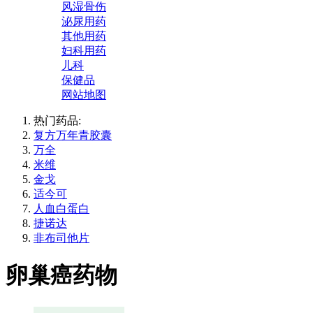
风湿骨伤
泌尿用药
其他用药
妇科用药
儿科
保健品
网站地图
热门药品:
复方万年青胶囊
万全
米维
金戈
适今可
人血白蛋白
捷诺达
非布司他片
卵巢癌药物