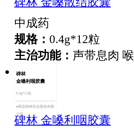
碑林 金嗓散结胶囊
中成药
规格：
0.4g*12粒
主治功能：
声带息肉 喉
碑林
金嗓利咽胶囊
0.4g*12粒
●西安碑林药业股份有限
公司
碑林 金嗓利咽胶囊