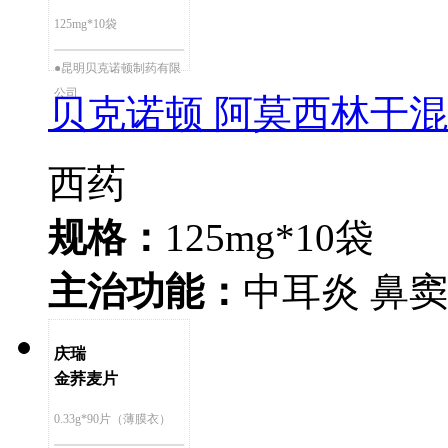
125mg*10袋
●昆明贝克诺顿制药有限
公司
贝克诺顿 阿莫西林干
西药
规格：
125mg*10袋
主治功能：
中耳炎 鼻窦
庆瑞
金荞麦片
0.33g*90片（薄膜衣）