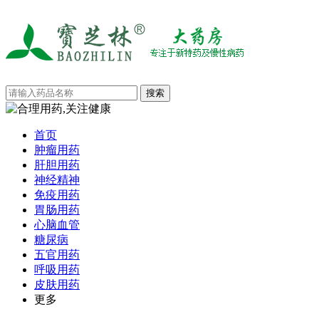
首页
肿瘤用药
肝胆用药
神经精神
免疫用药
胃肠用药
心脑血管
糖尿病
五官用药
呼吸用药
皮肤用药
更多