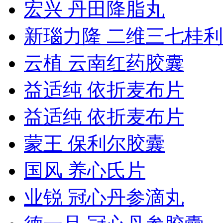
宏兴 丹田降脂丸
新瑙力隆 二维三七桂
云植 云南红药胶囊
益适纯 依折麦布片
益适纯 依折麦布片
蒙王 保利尔胶囊
国风 养心氏片
业锐 冠心丹参滴丸