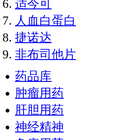
适今可
人血白蛋白
捷诺达
非布司他片
药品库
肿瘤用药
肝胆用药
神经精神