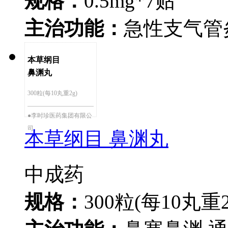
规格：
0.5mg*7贴
主治功能：
急性支气管
本草纲目
鼻渊丸
300粒(每10丸重2g)
●李时珍医药集团有限公
司
本草纲目 鼻渊丸
中成药
规格：
300粒(每10丸重2