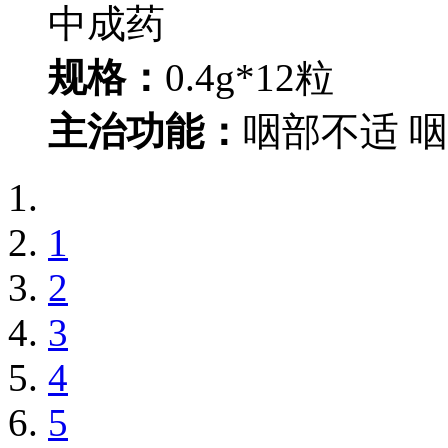
中成药
规格：
0.4g*12粒
主治功能：
咽部不适 
1
2
3
4
5