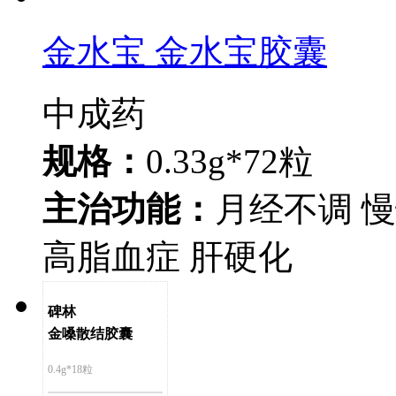
金水宝 金水宝胶囊
中成药
规格：
0.33g*72粒
主治功能：
月经不调 
高脂血症 肝硬化
碑林
金嗓散结胶囊
0.4g*18粒