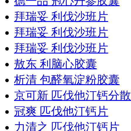
德一品 冠心丹参胶囊
拜瑞妥 利伐沙班片
拜瑞妥 利伐沙班片
拜瑞妥 利伐沙班片
敖东 利脑心胶囊
析清 包醛氧淀粉胶囊
京可新 匹伐他汀钙分
冠爽 匹伐他汀钙片
力清之 匹伐他汀钙片