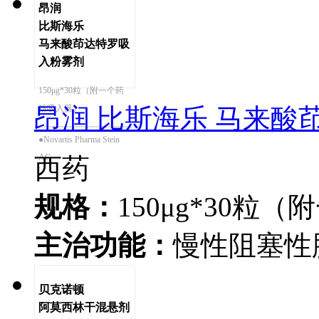
昂润
比斯海乐
马来酸茚达特罗吸
入粉雾剂
150μg*30粒（附一个药
昂润 比斯海乐 马来酸
粉吸入器）
●Novartis Pharma Stein
AG
西药
规格：
150μg*30粒
主治功能：
慢性阻塞性
贝克诺顿
阿莫西林干混悬剂