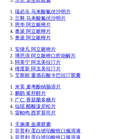
步长 龙生蛭胶囊
瑞必乐 马来酸氟伏沙明片
兰释 马来酸氟伏沙明片
恩华 阿立哌唑片
奥派 阿立哌唑片
奥派 阿立哌唑片
安律凡 阿立哌唑片
博思清 阿立哌唑口腔崩解片
阿美宁 阿戈美拉汀片
维度新 阿戈美拉汀片
艾斯能 重酒石酸卡巴拉汀胶囊
米芙 麦考酚钠肠溶片
鹏鹞 鲨肝醇片
广仁 香菇菌多糖片
仙琚 醋酸泼尼松片
雷帕鸣 西罗莫司片
天施康 血康胶囊
菲普利 蛋白琥珀酸铁口服溶液
菲普利 蛋白琥珀酸铁口服溶液