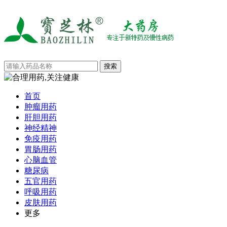
首页
肿瘤用药
肝胆用药
神经精神
免疫用药
胃肠用药
心脑血管
糖尿病
五官用药
呼吸用药
皮肤用药
更多