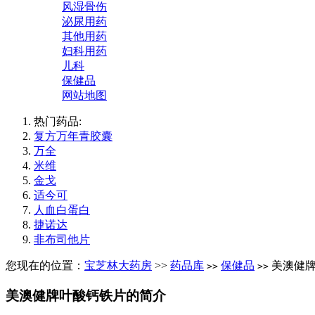
风湿骨伤
泌尿用药
其他用药
妇科用药
儿科
保健品
网站地图
热门药品:
复方万年青胶囊
万全
米维
金戈
适今可
人血白蛋白
捷诺达
非布司他片
您现在的位置：
宝芝林大药房
>>
药品库
保健品
美澳健牌
>>
>>
美澳健牌叶酸钙铁片的简介