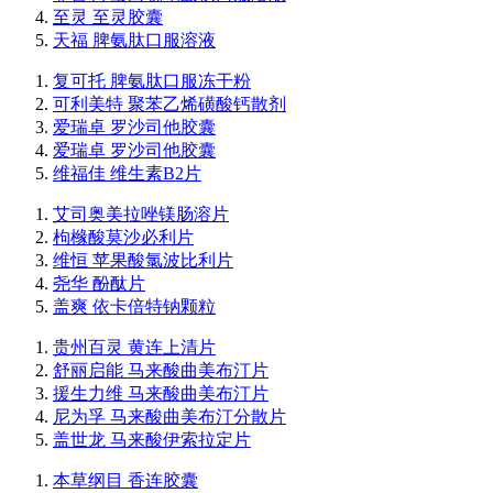
至灵 至灵胶囊
天福 脾氨肽口服溶液
复可托 脾氨肽口服冻干粉
可利美特 聚苯乙烯磺酸钙散剂
爱瑞卓 罗沙司他胶囊
爱瑞卓 罗沙司他胶囊
维福佳 维生素B2片
艾司奥美拉唑镁肠溶片
枸橼酸莫沙必利片
维恒 苹果酸氯波比利片
尧华 酚酞片
盖爽 依卡倍特钠颗粒
贵州百灵 黄连上清片
舒丽启能 马来酸曲美布汀片
援生力维 马来酸曲美布汀片
尼为孚 马来酸曲美布汀分散片
盖世龙 马来酸伊索拉定片
本草纲目 香连胶囊