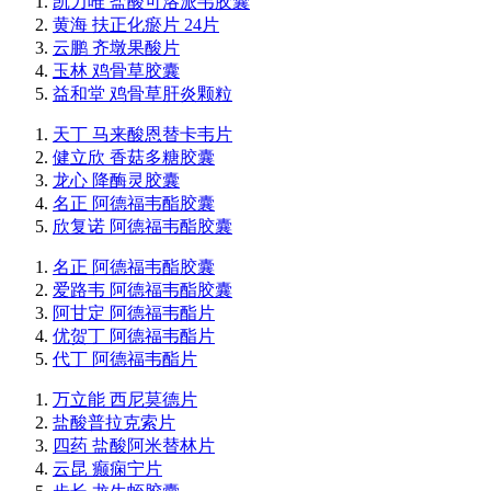
凯力唯 盐酸可洛派韦胶囊
黄海 扶正化瘀片 24片
云鹏 齐墩果酸片
玉林 鸡骨草胶囊
益和堂 鸡骨草肝炎颗粒
天丁 马来酸恩替卡韦片
健立欣 香菇多糖胶囊
龙心 降酶灵胶囊
名正 阿德福韦酯胶囊
欣复诺 阿德福韦酯胶囊
名正 阿德福韦酯胶囊
爱路韦 阿德福韦酯胶囊
阿甘定 阿德福韦酯片
优贺丁 阿德福韦酯片
代丁 阿德福韦酯片
万立能 西尼莫德片
盐酸普拉克索片
四药 盐酸阿米替林片
云昆 癫痫宁片