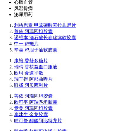
心脑血管
风湿骨病
泌尿用药
利格思泰 甲苯磺酸索拉非尼片
善依 阿瑞匹坦胶囊
诺维本 酒石酸长春瑞滨软胶囊
中一 鹤蟾片
辛喜 鸦胆子油软胶囊
康裕 香菇多糖片
瑞晴 香茯益血口服液
欧珂 食道平散
瑞宁得 阿那曲唑片
唯择 阿贝西利片
善依 阿瑞匹坦胶囊
欧可平 阿瑞匹坦胶囊
意美 阿瑞匹坦胶囊
李建生 金龙胶囊
晴可舒 醋酸阿比特龙片