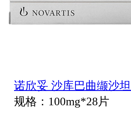
诺欣妥 沙库巴曲缬沙
规格：100mg*28片