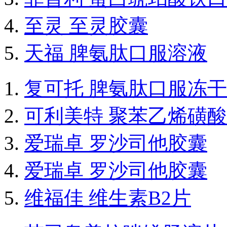
至灵 至灵胶囊
天福 脾氨肽口服溶液
复可托 脾氨肽口服冻
可利美特 聚苯乙烯磺
爱瑞卓 罗沙司他胶囊
爱瑞卓 罗沙司他胶囊
维福佳 维生素B2片