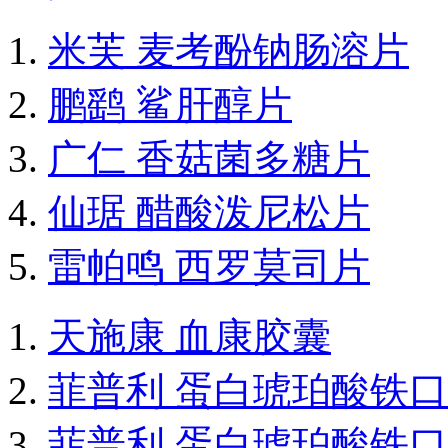
米芙 麦考酚钠肠溶片
鹏鹞 鲨肝醇片
广仁 香菇菌多糖片
仙琚 醋酸泼尼松片
雷帕鸣 西罗莫司片
天施康 血康胶囊
菲普利 蛋白琥珀酸铁
菲普利 蛋白琥珀酸铁