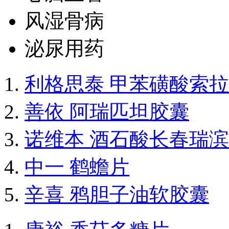
风湿骨病
泌尿用药
利格思泰 甲苯磺酸索
善依 阿瑞匹坦胶囊
诺维本 酒石酸长春瑞
中一 鹤蟾片
辛喜 鸦胆子油软胶囊