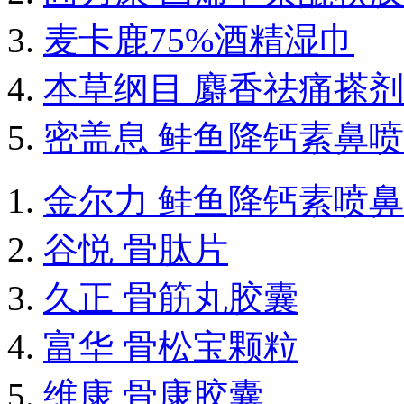
麦卡鹿75%酒精湿巾
本草纲目 麝香祛痛搽剂
密盖息 鲑鱼降钙素鼻
金尔力 鲑鱼降钙素喷
谷悦 骨肽片
久正 骨筋丸胶囊
富华 骨松宝颗粒
维康 骨康胶囊