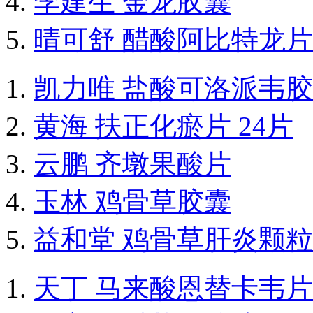
李建生 金龙胶囊
晴可舒 醋酸阿比特龙片
凯力唯 盐酸可洛派韦
黄海 扶正化瘀片 24片
云鹏 齐墩果酸片
玉林 鸡骨草胶囊
益和堂 鸡骨草肝炎颗粒
天丁 马来酸恩替卡韦片