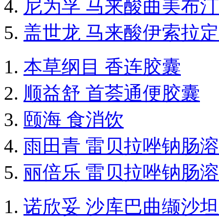
尼为孚 马来酸曲美布
盖世龙 马来酸伊索拉
本草纲目 香连胶囊
顺益舒 首荟通便胶囊
颐海 食消饮
雨田青 雷贝拉唑钠肠
丽倍乐 雷贝拉唑钠肠
诺欣妥 沙库巴曲缬沙