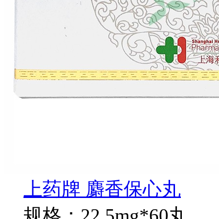
上药牌 麝香保心丸
规格：22.5mg*60丸