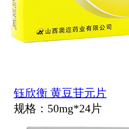
钰欣衡 黄豆苷元片
规格：50mg*24片