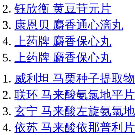
钰欣衡 黄豆苷元片
康恩贝 麝香通心滴丸
上药牌 麝香保心丸
上药牌 麝香保心丸
威利坦 马栗种子提取
联环 马来酸氨氯地平片
玄宁 马来酸左旋氨氯
依苏 马来酸依那普利片