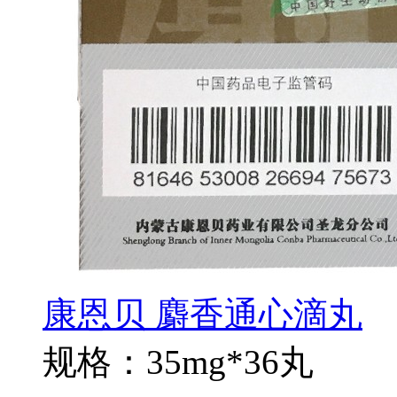
康恩贝 麝香通心滴丸
规格：35mg*36丸