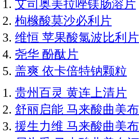
艾司奥美拉唑镁肠溶片
枸橼酸莫沙必利片
维恒 苹果酸氯波比利片
尧华 酚酞片
盖爽 依卡倍特钠颗粒
贵州百灵 黄连上清片
舒丽启能 马来酸曲美
援生力维 马来酸曲美