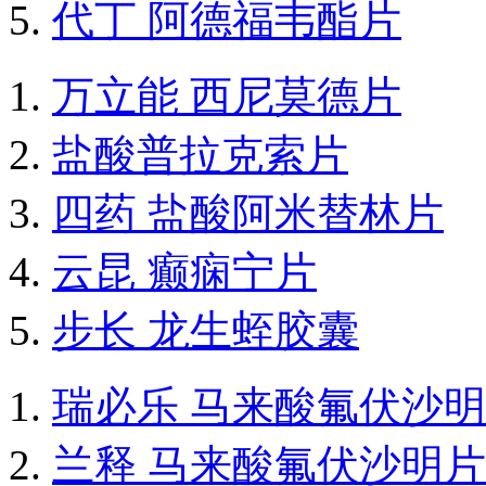
代丁 阿德福韦酯片
万立能 西尼莫德片
盐酸普拉克索片
四药 盐酸阿米替林片
云昆 癫痫宁片
步长 龙生蛭胶囊
瑞必乐 马来酸氟伏沙
兰释 马来酸氟伏沙明片