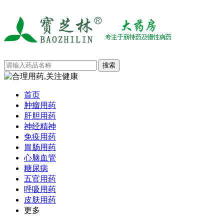
首页
肿瘤用药
肝胆用药
神经精神
免疫用药
胃肠用药
心脑血管
糖尿病
五官用药
呼吸用药
皮肤用药
更多