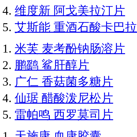
维度新 阿戈美拉汀片
艾斯能 重酒石酸卡巴
米芙 麦考酚钠肠溶片
鹏鹞 鲨肝醇片
广仁 香菇菌多糖片
仙琚 醋酸泼尼松片
雷帕鸣 西罗莫司片
天施康 血康胶囊