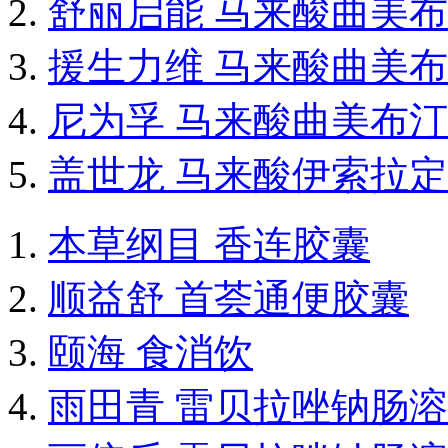
舒丽启能 马来酸曲美
援生力维 马来酸曲美
尼为孚 马来酸曲美布
盖世龙 马来酸伊索拉
本草纲目 香连胶囊
顺益舒 首荟通便胶囊
颐海 食消饮
雨田青 雷贝拉唑钠肠