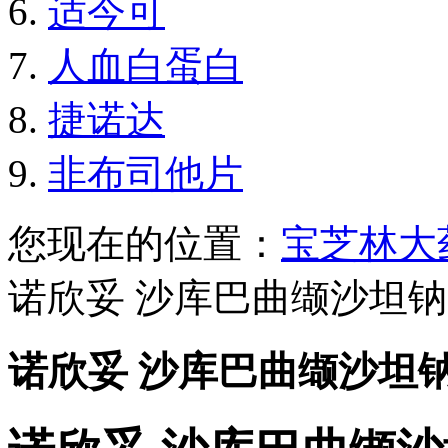
适今可
人血白蛋白
捷诺达
非布司他片
您现在的位置：
宝芝林大
诺欣妥 沙库巴曲缬沙坦
诺欣妥 沙库巴曲缬沙坦