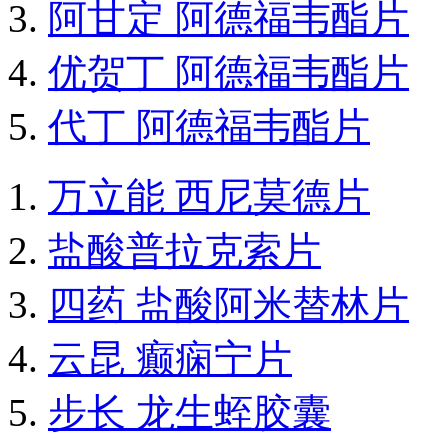
阿甘定 阿德福韦酯片
优贺丁 阿德福韦酯片
代丁 阿德福韦酯片
万立能 西尼莫德片
盐酸普拉克索片
四药 盐酸阿米替林片
云昆 癫痫宁片
步长 龙生蛭胶囊