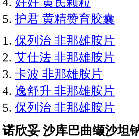
好好 黄芪颗粒
护君 黄精赞育胶囊
保列治 非那雄胺片
艾仕法 非那雄胺片
卡波 非那雄胺片
逸舒升 非那雄胺片
保列治 非那雄胺片
诺欣妥 沙库巴曲缬沙坦