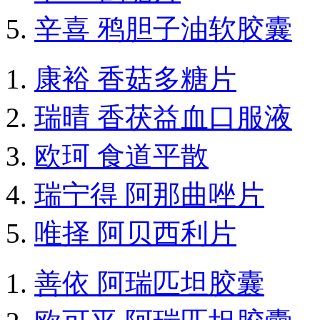
辛喜 鸦胆子油软胶囊
康裕 香菇多糖片
瑞晴 香茯益血口服液
欧珂 食道平散
瑞宁得 阿那曲唑片
唯择 阿贝西利片
善依 阿瑞匹坦胶囊