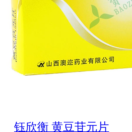
钰欣衡 黄豆苷元片