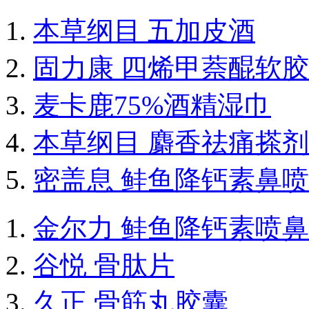
本草纲目 五加皮酒
固力康 四烯甲萘醌软
麦卡鹿75%酒精湿巾
本草纲目 麝香祛痛搽剂
密盖息 鲑鱼降钙素鼻
金尔力 鲑鱼降钙素喷
谷悦 骨肽片
久正 骨筋丸胶囊