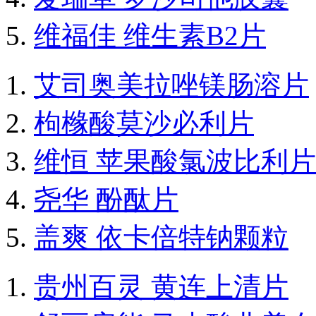
维福佳 维生素B2片
艾司奥美拉唑镁肠溶片
枸橼酸莫沙必利片
维恒 苹果酸氯波比利片
尧华 酚酞片
盖爽 依卡倍特钠颗粒
贵州百灵 黄连上清片