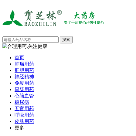
首页
肿瘤用药
肝胆用药
神经精神
免疫用药
胃肠用药
心脑血管
糖尿病
五官用药
呼吸用药
皮肤用药
更多