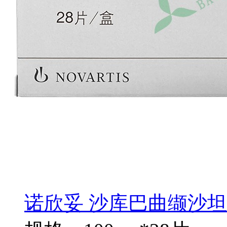
诺欣妥 沙库巴曲缬沙