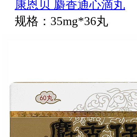
康恩贝 麝香通心滴丸
规格：35mg*36丸