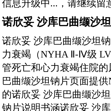
信息升级中...，请继续留
诺欣妥 沙库巴曲缬沙
诺欣妥 沙库巴曲缬沙坦
力衰竭（NYHA Ⅱ-Ⅳ级 
管死亡和心力衰竭住院的
巴曲缬沙坦钠片页面提供Novart
的诺欣妥 沙库巴曲缬沙
钠片说明书涵诺欣妥 沙