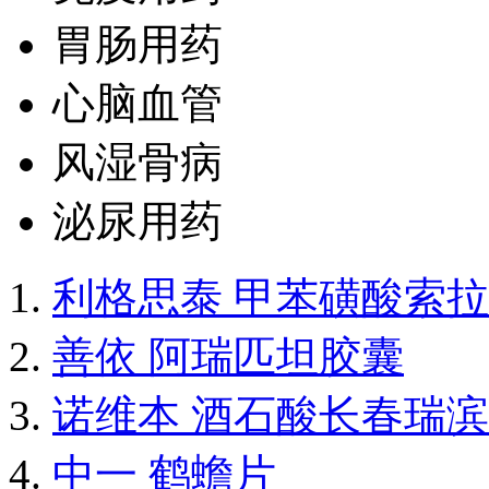
胃肠用药
心脑血管
风湿骨病
泌尿用药
利格思泰 甲苯磺酸索
善依 阿瑞匹坦胶囊
诺维本 酒石酸长春瑞
中一 鹤蟾片