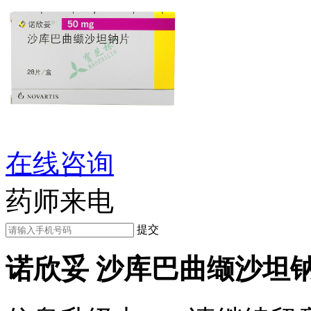
在线咨询
药师来电
提交
诺欣妥 沙库巴曲缬沙坦