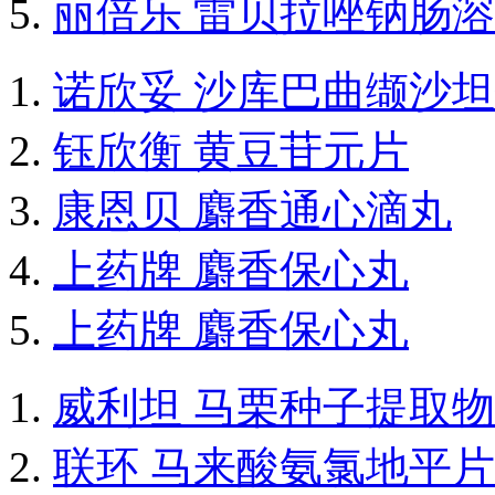
丽倍乐 雷贝拉唑钠肠
诺欣妥 沙库巴曲缬沙
钰欣衡 黄豆苷元片
康恩贝 麝香通心滴丸
上药牌 麝香保心丸
上药牌 麝香保心丸
威利坦 马栗种子提取
联环 马来酸氨氯地平片