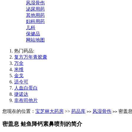
风湿骨伤
泌尿用药
其他用药
妇科用药
儿科
保健品
网站地图
热门药品:
复方万年青胶囊
万全
米维
金戈
适今可
人血白蛋白
捷诺达
非布司他片
您现在的位置：
宝芝林大药房
>>
药品库
风湿骨伤
密盖息
>>
>>
密盖息 鲑鱼降钙素鼻喷剂的简介