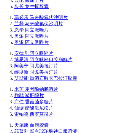
云昆 癫痫宁片
步长 龙生蛭胶囊
瑞必乐 马来酸氟伏沙明片
兰释 马来酸氟伏沙明片
恩华 阿立哌唑片
奥派 阿立哌唑片
奥派 阿立哌唑片
安律凡 阿立哌唑片
博思清 阿立哌唑口腔崩解片
阿美宁 阿戈美拉汀片
维度新 阿戈美拉汀片
艾斯能 重酒石酸卡巴拉汀胶囊
米芙 麦考酚钠肠溶片
鹏鹞 鲨肝醇片
广仁 香菇菌多糖片
仙琚 醋酸泼尼松片
雷帕鸣 西罗莫司片
天施康 血康胶囊
菲普利 蛋白琥珀酸铁口服溶液