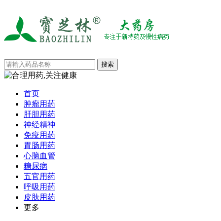
首页
肿瘤用药
肝胆用药
神经精神
免疫用药
胃肠用药
心脑血管
糖尿病
五官用药
呼吸用药
皮肤用药
更多