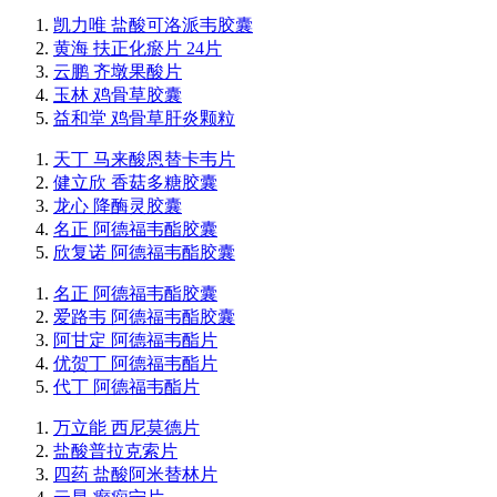
凯力唯 盐酸可洛派韦胶囊
黄海 扶正化瘀片 24片
云鹏 齐墩果酸片
玉林 鸡骨草胶囊
益和堂 鸡骨草肝炎颗粒
天丁 马来酸恩替卡韦片
健立欣 香菇多糖胶囊
龙心 降酶灵胶囊
名正 阿德福韦酯胶囊
欣复诺 阿德福韦酯胶囊
名正 阿德福韦酯胶囊
爱路韦 阿德福韦酯胶囊
阿甘定 阿德福韦酯片
优贺丁 阿德福韦酯片
代丁 阿德福韦酯片
万立能 西尼莫德片
盐酸普拉克索片
四药 盐酸阿米替林片