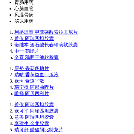
胃肠用药
心脑血管
风湿骨病
泌尿用药
利格思泰 甲苯磺酸索拉非尼片
善依 阿瑞匹坦胶囊
诺维本 酒石酸长春瑞滨软胶囊
中一 鹤蟾片
辛喜 鸦胆子油软胶囊
康裕 香菇多糖片
瑞晴 香茯益血口服液
欧珂 食道平散
瑞宁得 阿那曲唑片
唯择 阿贝西利片
善依 阿瑞匹坦胶囊
欧可平 阿瑞匹坦胶囊
意美 阿瑞匹坦胶囊
李建生 金龙胶囊
晴可舒 醋酸阿比特龙片