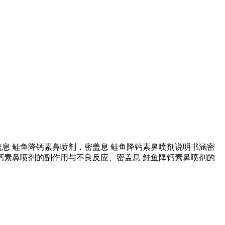
生产的密盖息 鲑鱼降钙素鼻喷剂，密盖息 鲑鱼降钙素鼻喷剂说明书涵密
钙素鼻喷剂的副作用与不良反应、密盖息 鲑鱼降钙素鼻喷剂的