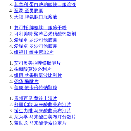
菲普利 蛋白琥珀酸铁口服溶液
至灵 至灵胶囊
天福 脾氨肽口服溶液
复可托 脾氨肽口服冻干粉
可利美特 聚苯乙烯磺酸钙散剂
爱瑞卓 罗沙司他胶囊
爱瑞卓 罗沙司他胶囊
维福佳 维生素B2片
艾司奥美拉唑镁肠溶片
枸橼酸莫沙必利片
维恒 苹果酸氯波比利片
尧华 酚酞片
盖爽 依卡倍特钠颗粒
贵州百灵 黄连上清片
舒丽启能 马来酸曲美布汀片
援生力维 马来酸曲美布汀片
尼为孚 马来酸曲美布汀分散片
盖世龙 马来酸伊索拉定片