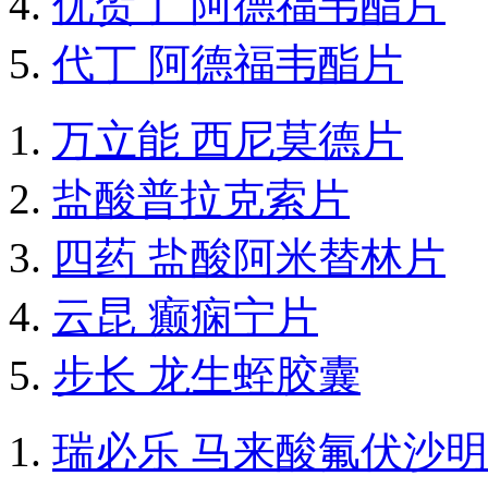
优贺丁 阿德福韦酯片
代丁 阿德福韦酯片
万立能 西尼莫德片
盐酸普拉克索片
四药 盐酸阿米替林片
云昆 癫痫宁片
步长 龙生蛭胶囊
瑞必乐 马来酸氟伏沙