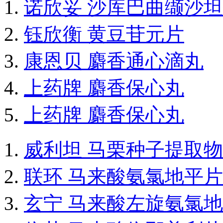
诺欣妥 沙库巴曲缬沙
钰欣衡 黄豆苷元片
康恩贝 麝香通心滴丸
上药牌 麝香保心丸
上药牌 麝香保心丸
威利坦 马栗种子提取
联环 马来酸氨氯地平片
玄宁 马来酸左旋氨氯