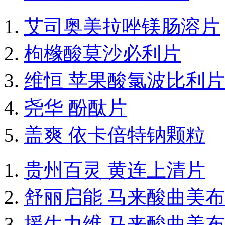
艾司奥美拉唑镁肠溶片
枸橼酸莫沙必利片
维恒 苹果酸氯波比利片
尧华 酚酞片
盖爽 依卡倍特钠颗粒
贵州百灵 黄连上清片
舒丽启能 马来酸曲美
援生力维 马来酸曲美