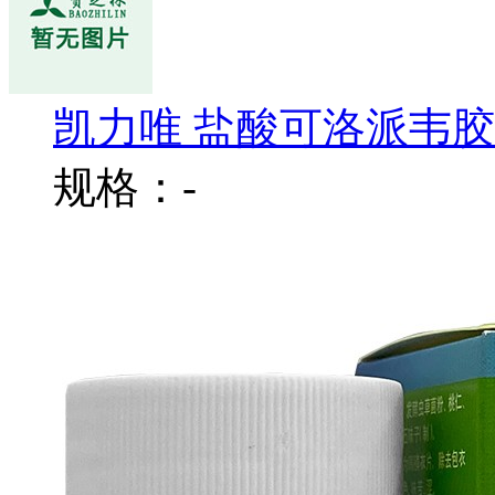
凯力唯 盐酸可洛派韦
规格：-