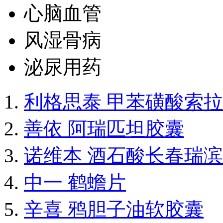
心脑血管
风湿骨病
泌尿用药
利格思泰 甲苯磺酸索
善依 阿瑞匹坦胶囊
诺维本 酒石酸长春瑞
中一 鹤蟾片
辛喜 鸦胆子油软胶囊