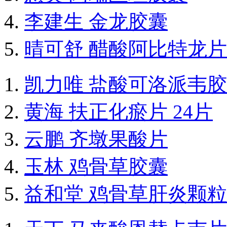
李建生 金龙胶囊
晴可舒 醋酸阿比特龙片
凯力唯 盐酸可洛派韦
黄海 扶正化瘀片 24片
云鹏 齐墩果酸片
玉林 鸡骨草胶囊
益和堂 鸡骨草肝炎颗粒