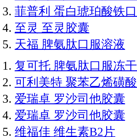
菲普利 蛋白琥珀酸铁
至灵 至灵胶囊
天福 脾氨肽口服溶液
复可托 脾氨肽口服冻
可利美特 聚苯乙烯磺
爱瑞卓 罗沙司他胶囊
爱瑞卓 罗沙司他胶囊
维福佳 维生素B2片