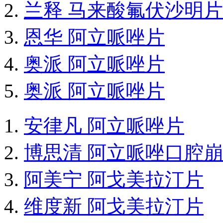
兰释 马来酸氟伏沙明片
恩华 阿立哌唑片
奥派 阿立哌唑片
奥派 阿立哌唑片
安律凡 阿立哌唑片
博思清 阿立哌唑口腔
阿美宁 阿戈美拉汀片
维度新 阿戈美拉汀片