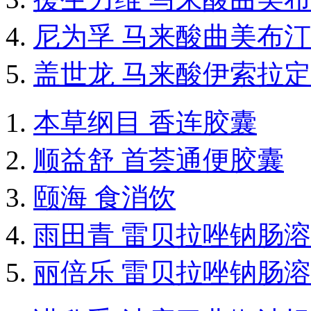
尼为孚 马来酸曲美布
盖世龙 马来酸伊索拉
本草纲目 香连胶囊
顺益舒 首荟通便胶囊
颐海 食消饮
雨田青 雷贝拉唑钠肠
丽倍乐 雷贝拉唑钠肠