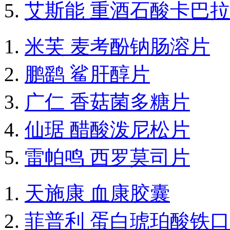
艾斯能 重酒石酸卡巴
米芙 麦考酚钠肠溶片
鹏鹞 鲨肝醇片
广仁 香菇菌多糖片
仙琚 醋酸泼尼松片
雷帕鸣 西罗莫司片
天施康 血康胶囊
菲普利 蛋白琥珀酸铁