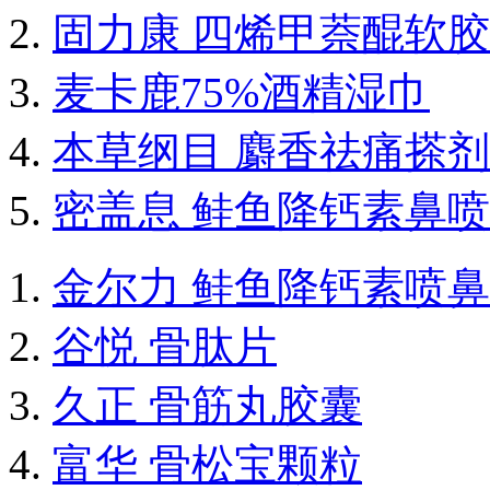
固力康 四烯甲萘醌软
麦卡鹿75%酒精湿巾
本草纲目 麝香祛痛搽剂
密盖息 鲑鱼降钙素鼻
金尔力 鲑鱼降钙素喷
谷悦 骨肽片
久正 骨筋丸胶囊
富华 骨松宝颗粒