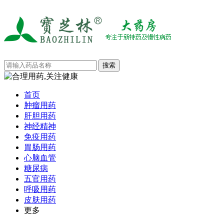
首页
肿瘤用药
肝胆用药
神经精神
免疫用药
胃肠用药
心脑血管
糖尿病
五官用药
呼吸用药
皮肤用药
更多