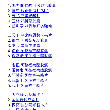
凯力唯 盐酸可洛派韦胶囊
黄海 扶正化瘀片 24片
云鹏 齐墩果酸片
玉林 鸡骨草胶囊
益和堂 鸡骨草肝炎颗粒
天丁 马来酸恩替卡韦片
健立欣 香菇多糖胶囊
龙心 降酶灵胶囊
名正 阿德福韦酯胶囊
欣复诺 阿德福韦酯胶囊
名正 阿德福韦酯胶囊
爱路韦 阿德福韦酯胶囊
阿甘定 阿德福韦酯片
优贺丁 阿德福韦酯片
代丁 阿德福韦酯片
万立能 西尼莫德片
盐酸普拉克索片
四药 盐酸阿米替林片