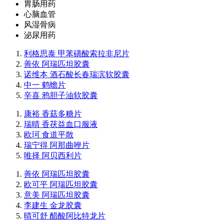
胃肠用药
心脑血管
风湿骨病
泌尿用药
利格思泰 甲苯磺酸索拉非尼片
善依 阿瑞匹坦胶囊
诺维本 酒石酸长春瑞滨软胶囊
中一 鹤蟾片
辛喜 鸦胆子油软胶囊
康裕 香菇多糖片
瑞晴 香茯益血口服液
欧珂 食道平散
瑞宁得 阿那曲唑片
唯择 阿贝西利片
善依 阿瑞匹坦胶囊
欧可平 阿瑞匹坦胶囊
意美 阿瑞匹坦胶囊
李建生 金龙胶囊
晴可舒 醋酸阿比特龙片