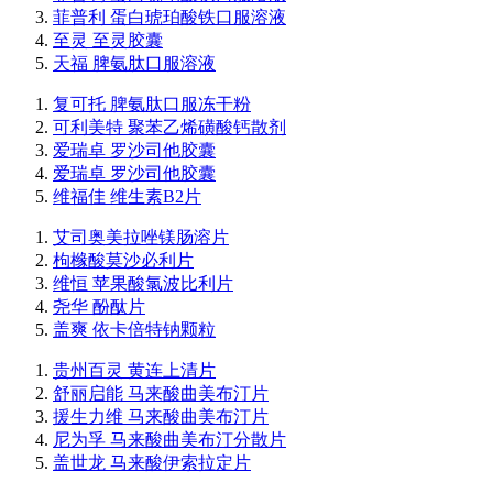
菲普利 蛋白琥珀酸铁口服溶液
至灵 至灵胶囊
天福 脾氨肽口服溶液
复可托 脾氨肽口服冻干粉
可利美特 聚苯乙烯磺酸钙散剂
爱瑞卓 罗沙司他胶囊
爱瑞卓 罗沙司他胶囊
维福佳 维生素B2片
艾司奥美拉唑镁肠溶片
枸橼酸莫沙必利片
维恒 苹果酸氯波比利片
尧华 酚酞片
盖爽 依卡倍特钠颗粒
贵州百灵 黄连上清片
舒丽启能 马来酸曲美布汀片
援生力维 马来酸曲美布汀片
尼为孚 马来酸曲美布汀分散片
盖世龙 马来酸伊索拉定片