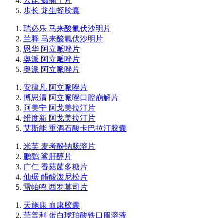
云昆 癫痫宁片
步长 龙生蛭胶囊
瑞必乐 马来酸氟伏沙明片
兰释 马来酸氟伏沙明片
恩华 阿立哌唑片
奥派 阿立哌唑片
奥派 阿立哌唑片
安律凡 阿立哌唑片
博思清 阿立哌唑口腔崩解片
阿美宁 阿戈美拉汀片
维度新 阿戈美拉汀片
艾斯能 重酒石酸卡巴拉汀胶囊
米芙 麦考酚钠肠溶片
鹏鹞 鲨肝醇片
广仁 香菇菌多糖片
仙琚 醋酸泼尼松片
雷帕鸣 西罗莫司片
天施康 血康胶囊
菲普利 蛋白琥珀酸铁口服溶液