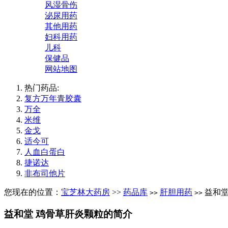
风湿骨伤
泌尿用药
其他用药
妇科用药
儿科
保健品
网站地图
热门药品:
复方万年青胶囊
万全
米维
金戈
适今可
人血白蛋白
捷诺达
非布司他片
您现在的位置：
宝芝林大药房
>>
药品库
肝胆用药
益和堂
>>
>>
益和堂 鸡骨草肝炎颗粒的简介