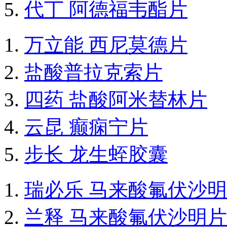
代丁 阿德福韦酯片
万立能 西尼莫德片
盐酸普拉克索片
四药 盐酸阿米替林片
云昆 癫痫宁片
步长 龙生蛭胶囊
瑞必乐 马来酸氟伏沙
兰释 马来酸氟伏沙明片