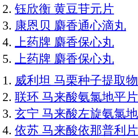
钰欣衡 黄豆苷元片
康恩贝 麝香通心滴丸
上药牌 麝香保心丸
上药牌 麝香保心丸
威利坦 马栗种子提取
联环 马来酸氨氯地平片
玄宁 马来酸左旋氨氯
依苏 马来酸依那普利片