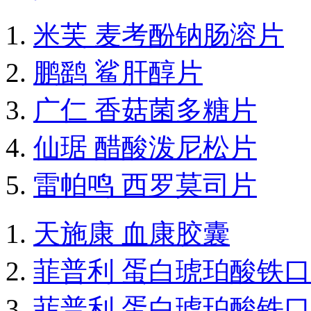
米芙 麦考酚钠肠溶片
鹏鹞 鲨肝醇片
广仁 香菇菌多糖片
仙琚 醋酸泼尼松片
雷帕鸣 西罗莫司片
天施康 血康胶囊
菲普利 蛋白琥珀酸铁
菲普利 蛋白琥珀酸铁