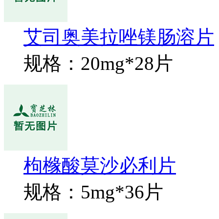
艾司奥美拉唑镁肠溶片
规格：20mg*28片
枸橼酸莫沙必利片
规格：5mg*36片