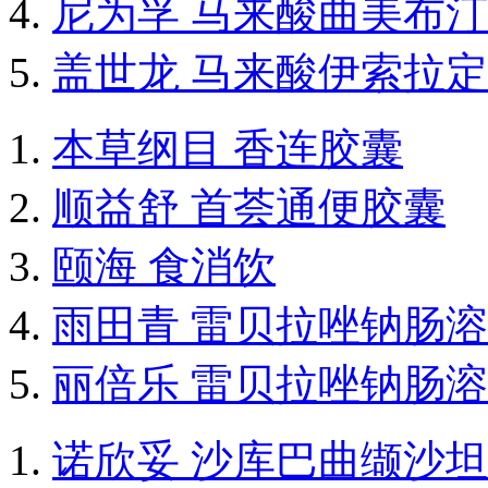
尼为孚 马来酸曲美布
盖世龙 马来酸伊索拉
本草纲目 香连胶囊
顺益舒 首荟通便胶囊
颐海 食消饮
雨田青 雷贝拉唑钠肠
丽倍乐 雷贝拉唑钠肠
诺欣妥 沙库巴曲缬沙