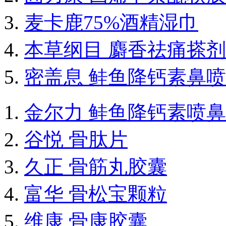
麦卡鹿75%酒精湿巾
本草纲目 麝香祛痛搽剂
密盖息 鲑鱼降钙素鼻
金尔力 鲑鱼降钙素喷
谷悦 骨肽片
久正 骨筋丸胶囊
富华 骨松宝颗粒
维康 骨康胶囊