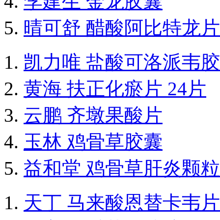
李建生 金龙胶囊
晴可舒 醋酸阿比特龙片
凯力唯 盐酸可洛派韦
黄海 扶正化瘀片 24片
云鹏 齐墩果酸片
玉林 鸡骨草胶囊
益和堂 鸡骨草肝炎颗粒
天丁 马来酸恩替卡韦片