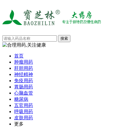
首页
肿瘤用药
肝胆用药
神经精神
免疫用药
胃肠用药
心脑血管
糖尿病
五官用药
呼吸用药
皮肤用药
更多