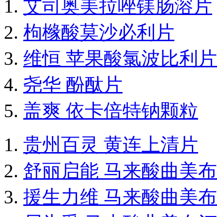
艾司奥美拉唑镁肠溶片
枸橼酸莫沙必利片
维恒 苹果酸氯波比利片
尧华 酚酞片
盖爽 依卡倍特钠颗粒
贵州百灵 黄连上清片
舒丽启能 马来酸曲美
援生力维 马来酸曲美