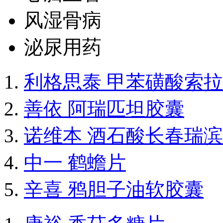
风湿骨病
泌尿用药
利格思泰 甲苯磺酸索
善依 阿瑞匹坦胶囊
诺维本 酒石酸长春瑞
中一 鹤蟾片
辛喜 鸦胆子油软胶囊