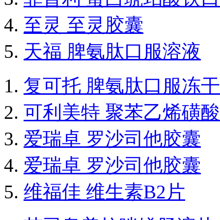
至灵 至灵胶囊
天福 脾氨肽口服溶液
复可托 脾氨肽口服冻
可利美特 聚苯乙烯磺
爱瑞卓 罗沙司他胶囊
爱瑞卓 罗沙司他胶囊
维福佳 维生素B2片