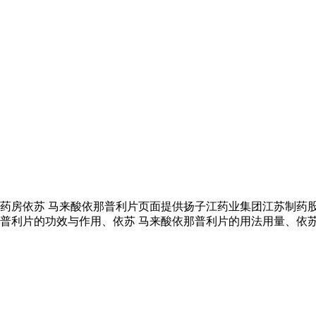
大药房依苏 马来酸依那普利片页面提供扬子江药业集团江苏制药股
那普利片的功效与作用、依苏 马来酸依那普利片的用法用量、依苏