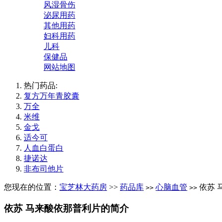
风湿骨伤
泌尿用药
其他用药
妇科用药
儿科
保健品
网站地图
热门药品:
复方万年青胶囊
万全
米维
金戈
适今可
人血白蛋白
捷诺达
非布司他片
您现在的位置：
宝芝林大药房
>>
药品库
心脑血管
依苏 
>>
>>
依苏 马来酸依那普利片的简介