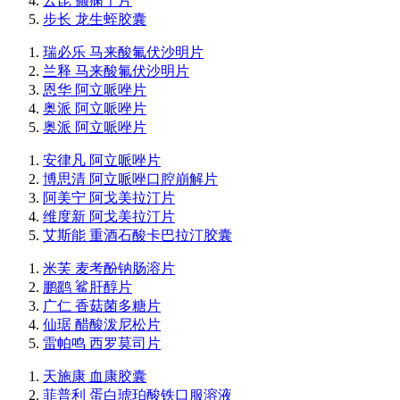
云昆 癫痫宁片
步长 龙生蛭胶囊
瑞必乐 马来酸氟伏沙明片
兰释 马来酸氟伏沙明片
恩华 阿立哌唑片
奥派 阿立哌唑片
奥派 阿立哌唑片
安律凡 阿立哌唑片
博思清 阿立哌唑口腔崩解片
阿美宁 阿戈美拉汀片
维度新 阿戈美拉汀片
艾斯能 重酒石酸卡巴拉汀胶囊
米芙 麦考酚钠肠溶片
鹏鹞 鲨肝醇片
广仁 香菇菌多糖片
仙琚 醋酸泼尼松片
雷帕鸣 西罗莫司片
天施康 血康胶囊
菲普利 蛋白琥珀酸铁口服溶液