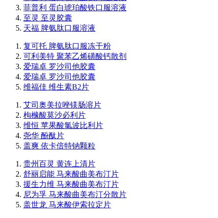
菲普利 蛋白琥珀酸铁口服溶液
至灵 至灵胶囊
天福 脾氨肽口服溶液
复可托 脾氨肽口服冻干粉
可利美特 聚苯乙烯磺酸钙散剂
爱瑞卓 罗沙司他胶囊
爱瑞卓 罗沙司他胶囊
维福佳 维生素B2片
艾司奥美拉唑镁肠溶片
枸橼酸莫沙必利片
维恒 苹果酸氯波比利片
尧华 酚酞片
盖爽 依卡倍特钠颗粒
贵州百灵 黄连上清片
舒丽启能 马来酸曲美布汀片
援生力维 马来酸曲美布汀片
尼为孚 马来酸曲美布汀分散片
盖世龙 马来酸伊索拉定片