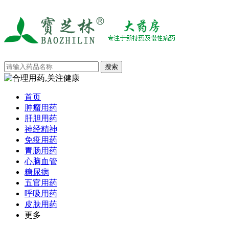
首页
肿瘤用药
肝胆用药
神经精神
免疫用药
胃肠用药
心脑血管
糖尿病
五官用药
呼吸用药
皮肤用药
更多