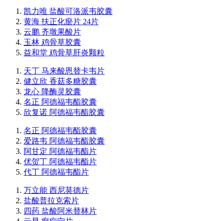
凯力唯 盐酸可洛派韦胶囊
黄海 扶正化瘀片 24片
云鹏 齐墩果酸片
玉林 鸡骨草胶囊
益和堂 鸡骨草肝炎颗粒
天丁 马来酸恩替卡韦片
健立欣 香菇多糖胶囊
龙心 降酶灵胶囊
名正 阿德福韦酯胶囊
欣复诺 阿德福韦酯胶囊
名正 阿德福韦酯胶囊
爱路韦 阿德福韦酯胶囊
阿甘定 阿德福韦酯片
优贺丁 阿德福韦酯片
代丁 阿德福韦酯片
万立能 西尼莫德片
盐酸普拉克索片
四药 盐酸阿米替林片