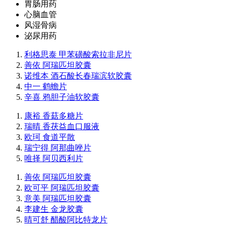
胃肠用药
心脑血管
风湿骨病
泌尿用药
利格思泰 甲苯磺酸索拉非尼片
善依 阿瑞匹坦胶囊
诺维本 酒石酸长春瑞滨软胶囊
中一 鹤蟾片
辛喜 鸦胆子油软胶囊
康裕 香菇多糖片
瑞晴 香茯益血口服液
欧珂 食道平散
瑞宁得 阿那曲唑片
唯择 阿贝西利片
善依 阿瑞匹坦胶囊
欧可平 阿瑞匹坦胶囊
意美 阿瑞匹坦胶囊
李建生 金龙胶囊
晴可舒 醋酸阿比特龙片