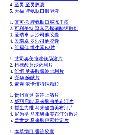
至灵 至灵胶囊
天福 脾氨肽口服溶液
复可托 脾氨肽口服冻干粉
可利美特 聚苯乙烯磺酸钙散剂
爱瑞卓 罗沙司他胶囊
爱瑞卓 罗沙司他胶囊
维福佳 维生素B2片
艾司奥美拉唑镁肠溶片
枸橼酸莫沙必利片
维恒 苹果酸氯波比利片
尧华 酚酞片
盖爽 依卡倍特钠颗粒
贵州百灵 黄连上清片
舒丽启能 马来酸曲美布汀片
援生力维 马来酸曲美布汀片
尼为孚 马来酸曲美布汀分散片
盖世龙 马来酸伊索拉定片
本草纲目 香连胶囊