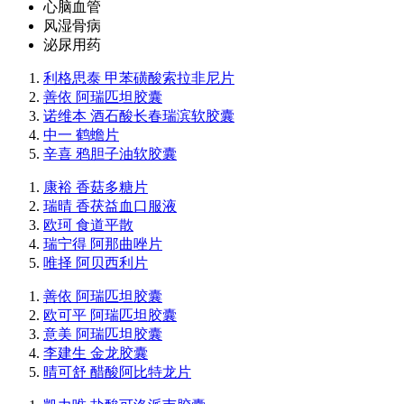
心脑血管
风湿骨病
泌尿用药
利格思泰 甲苯磺酸索拉非尼片
善依 阿瑞匹坦胶囊
诺维本 酒石酸长春瑞滨软胶囊
中一 鹤蟾片
辛喜 鸦胆子油软胶囊
康裕 香菇多糖片
瑞晴 香茯益血口服液
欧珂 食道平散
瑞宁得 阿那曲唑片
唯择 阿贝西利片
善依 阿瑞匹坦胶囊
欧可平 阿瑞匹坦胶囊
意美 阿瑞匹坦胶囊
李建生 金龙胶囊
晴可舒 醋酸阿比特龙片