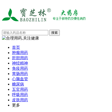
首页
肿瘤用药
肝胆用药
神经精神
免疫用药
胃肠用药
心脑血管
糖尿病
五官用药
呼吸用药
皮肤用药
更多