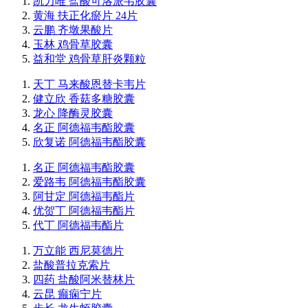
凯力唯 盐酸可洛派韦胶囊
黄海 扶正化瘀片 24片
云鹏 齐墩果酸片
玉林 鸡骨草胶囊
益和堂 鸡骨草肝炎颗粒
天丁 马来酸恩替卡韦片
健立欣 香菇多糖胶囊
龙心 降酶灵胶囊
名正 阿德福韦酯胶囊
欣复诺 阿德福韦酯胶囊
名正 阿德福韦酯胶囊
爱路韦 阿德福韦酯胶囊
阿甘定 阿德福韦酯片
优贺丁 阿德福韦酯片
代丁 阿德福韦酯片
万立能 西尼莫德片
盐酸普拉克索片
四药 盐酸阿米替林片
云昆 癫痫宁片