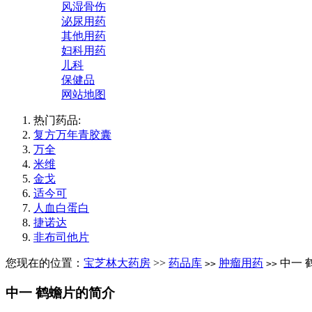
风湿骨伤
泌尿用药
其他用药
妇科用药
儿科
保健品
网站地图
热门药品:
复方万年青胶囊
万全
米维
金戈
适今可
人血白蛋白
捷诺达
非布司他片
您现在的位置：
宝芝林大药房
>>
药品库
肿瘤用药
中一 
>>
>>
中一 鹤蟾片的简介