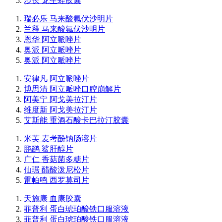
步长 龙生蛭胶囊
瑞必乐 马来酸氟伏沙明片
兰释 马来酸氟伏沙明片
恩华 阿立哌唑片
奥派 阿立哌唑片
奥派 阿立哌唑片
安律凡 阿立哌唑片
博思清 阿立哌唑口腔崩解片
阿美宁 阿戈美拉汀片
维度新 阿戈美拉汀片
艾斯能 重酒石酸卡巴拉汀胶囊
米芙 麦考酚钠肠溶片
鹏鹞 鲨肝醇片
广仁 香菇菌多糖片
仙琚 醋酸泼尼松片
雷帕鸣 西罗莫司片
天施康 血康胶囊
菲普利 蛋白琥珀酸铁口服溶液
菲普利 蛋白琥珀酸铁口服溶液