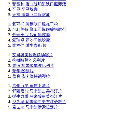
菲普利 蛋白琥珀酸铁口服溶液
至灵 至灵胶囊
天福 脾氨肽口服溶液
复可托 脾氨肽口服冻干粉
可利美特 聚苯乙烯磺酸钙散剂
爱瑞卓 罗沙司他胶囊
爱瑞卓 罗沙司他胶囊
维福佳 维生素B2片
艾司奥美拉唑镁肠溶片
枸橼酸莫沙必利片
维恒 苹果酸氯波比利片
尧华 酚酞片
盖爽 依卡倍特钠颗粒
贵州百灵 黄连上清片
舒丽启能 马来酸曲美布汀片
援生力维 马来酸曲美布汀片
尼为孚 马来酸曲美布汀分散片
盖世龙 马来酸伊索拉定片