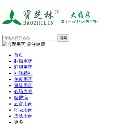
首页
肿瘤用药
肝胆用药
神经精神
免疫用药
胃肠用药
心脑血管
糖尿病
五官用药
呼吸用药
皮肤用药
更多