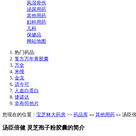
风湿骨伤
泌尿用药
其他用药
妇科用药
儿科
保健品
网站地图
热门药品:
复方万年青胶囊
万全
米维
金戈
适今可
人血白蛋白
捷诺达
非布司他片
您现在的位置：
宝芝林大药房
>>
药品库
其他用药
汤臣倍
>>
>>
汤臣倍健 灵芝孢子粉胶囊的简介