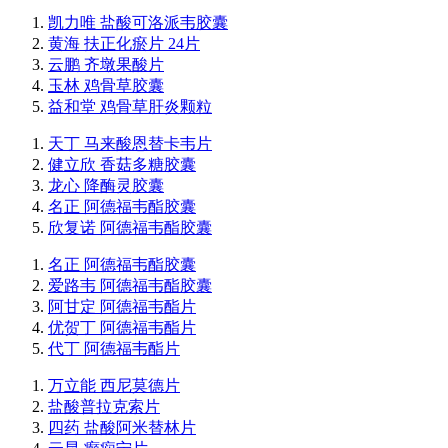
凯力唯 盐酸可洛派韦胶囊
黄海 扶正化瘀片 24片
云鹏 齐墩果酸片
玉林 鸡骨草胶囊
益和堂 鸡骨草肝炎颗粒
天丁 马来酸恩替卡韦片
健立欣 香菇多糖胶囊
龙心 降酶灵胶囊
名正 阿德福韦酯胶囊
欣复诺 阿德福韦酯胶囊
名正 阿德福韦酯胶囊
爱路韦 阿德福韦酯胶囊
阿甘定 阿德福韦酯片
优贺丁 阿德福韦酯片
代丁 阿德福韦酯片
万立能 西尼莫德片
盐酸普拉克索片
四药 盐酸阿米替林片