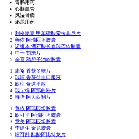
胃肠用药
心脑血管
风湿骨病
泌尿用药
利格思泰 甲苯磺酸索拉非尼片
善依 阿瑞匹坦胶囊
诺维本 酒石酸长春瑞滨软胶囊
中一 鹤蟾片
辛喜 鸦胆子油软胶囊
康裕 香菇多糖片
瑞晴 香茯益血口服液
欧珂 食道平散
瑞宁得 阿那曲唑片
唯择 阿贝西利片
善依 阿瑞匹坦胶囊
欧可平 阿瑞匹坦胶囊
意美 阿瑞匹坦胶囊
李建生 金龙胶囊
晴可舒 醋酸阿比特龙片