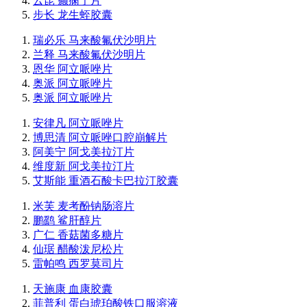
云昆 癫痫宁片
步长 龙生蛭胶囊
瑞必乐 马来酸氟伏沙明片
兰释 马来酸氟伏沙明片
恩华 阿立哌唑片
奥派 阿立哌唑片
奥派 阿立哌唑片
安律凡 阿立哌唑片
博思清 阿立哌唑口腔崩解片
阿美宁 阿戈美拉汀片
维度新 阿戈美拉汀片
艾斯能 重酒石酸卡巴拉汀胶囊
米芙 麦考酚钠肠溶片
鹏鹞 鲨肝醇片
广仁 香菇菌多糖片
仙琚 醋酸泼尼松片
雷帕鸣 西罗莫司片
天施康 血康胶囊
菲普利 蛋白琥珀酸铁口服溶液