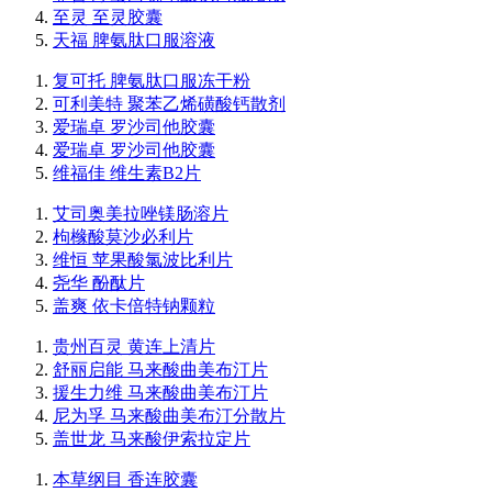
至灵 至灵胶囊
天福 脾氨肽口服溶液
复可托 脾氨肽口服冻干粉
可利美特 聚苯乙烯磺酸钙散剂
爱瑞卓 罗沙司他胶囊
爱瑞卓 罗沙司他胶囊
维福佳 维生素B2片
艾司奥美拉唑镁肠溶片
枸橼酸莫沙必利片
维恒 苹果酸氯波比利片
尧华 酚酞片
盖爽 依卡倍特钠颗粒
贵州百灵 黄连上清片
舒丽启能 马来酸曲美布汀片
援生力维 马来酸曲美布汀片
尼为孚 马来酸曲美布汀分散片
盖世龙 马来酸伊索拉定片
本草纲目 香连胶囊