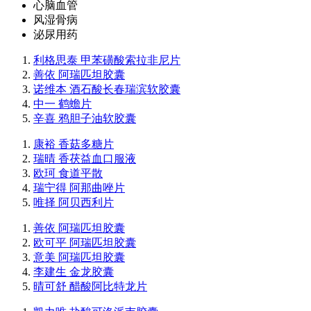
心脑血管
风湿骨病
泌尿用药
利格思泰 甲苯磺酸索拉非尼片
善依 阿瑞匹坦胶囊
诺维本 酒石酸长春瑞滨软胶囊
中一 鹤蟾片
辛喜 鸦胆子油软胶囊
康裕 香菇多糖片
瑞晴 香茯益血口服液
欧珂 食道平散
瑞宁得 阿那曲唑片
唯择 阿贝西利片
善依 阿瑞匹坦胶囊
欧可平 阿瑞匹坦胶囊
意美 阿瑞匹坦胶囊
李建生 金龙胶囊
晴可舒 醋酸阿比特龙片