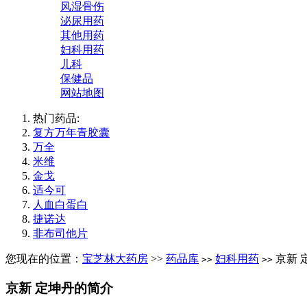
风湿骨伤
泌尿用药
其他用药
妇科用药
儿科
保健品
网站地图
热门药品:
复方万年青胶囊
万全
米维
金戈
适今可
人血白蛋白
捷诺达
非布司他片
您现在的位置：
宝芝林大药房
>>
药品库
妇科用药
京新 
>>
>>
京新 定坤丹的简介