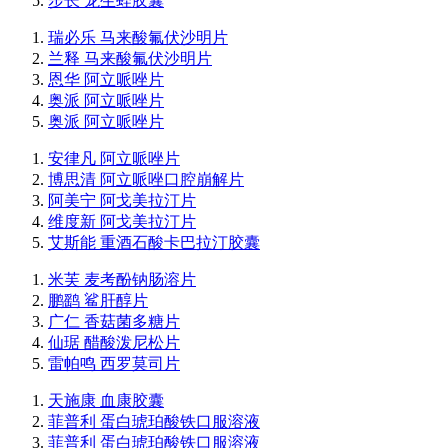
步长 龙生蛭胶囊
瑞必乐 马来酸氟伏沙明片
兰释 马来酸氟伏沙明片
恩华 阿立哌唑片
奥派 阿立哌唑片
奥派 阿立哌唑片
安律凡 阿立哌唑片
博思清 阿立哌唑口腔崩解片
阿美宁 阿戈美拉汀片
维度新 阿戈美拉汀片
艾斯能 重酒石酸卡巴拉汀胶囊
米芙 麦考酚钠肠溶片
鹏鹞 鲨肝醇片
广仁 香菇菌多糖片
仙琚 醋酸泼尼松片
雷帕鸣 西罗莫司片
天施康 血康胶囊
菲普利 蛋白琥珀酸铁口服溶液
菲普利 蛋白琥珀酸铁口服溶液