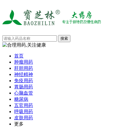
首页
肿瘤用药
肝胆用药
神经精神
免疫用药
胃肠用药
心脑血管
糖尿病
五官用药
呼吸用药
皮肤用药
更多