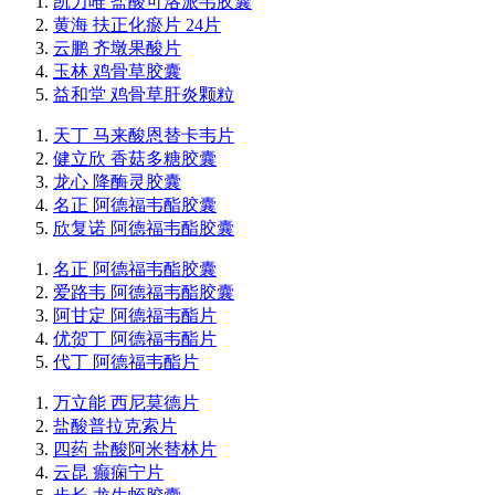
凯力唯 盐酸可洛派韦胶囊
黄海 扶正化瘀片 24片
云鹏 齐墩果酸片
玉林 鸡骨草胶囊
益和堂 鸡骨草肝炎颗粒
天丁 马来酸恩替卡韦片
健立欣 香菇多糖胶囊
龙心 降酶灵胶囊
名正 阿德福韦酯胶囊
欣复诺 阿德福韦酯胶囊
名正 阿德福韦酯胶囊
爱路韦 阿德福韦酯胶囊
阿甘定 阿德福韦酯片
优贺丁 阿德福韦酯片
代丁 阿德福韦酯片
万立能 西尼莫德片
盐酸普拉克索片
四药 盐酸阿米替林片
云昆 癫痫宁片