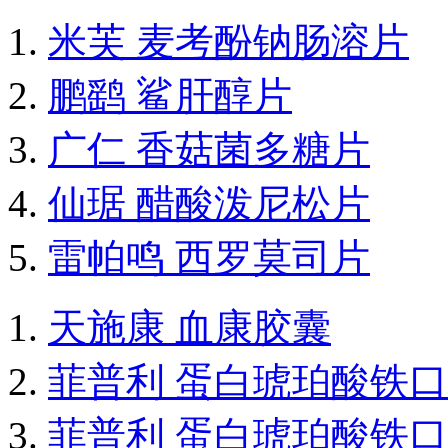
米芙 麦考酚钠肠溶片
鹏鹞 鲨肝醇片
广仁 香菇菌多糖片
仙琚 醋酸泼尼松片
雷帕鸣 西罗莫司片
天施康 血康胶囊
菲普利 蛋白琥珀酸铁
菲普利 蛋白琥珀酸铁