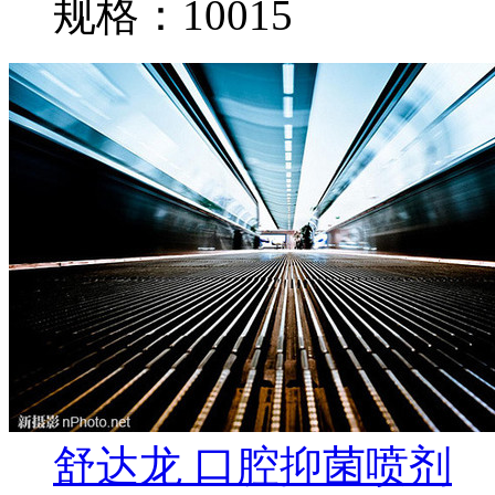
规格：10015
舒达龙 口腔抑菌喷剂