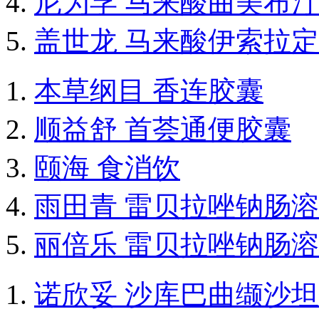
尼为孚 马来酸曲美布
盖世龙 马来酸伊索拉
本草纲目 香连胶囊
顺益舒 首荟通便胶囊
颐海 食消饮
雨田青 雷贝拉唑钠肠
丽倍乐 雷贝拉唑钠肠
诺欣妥 沙库巴曲缬沙