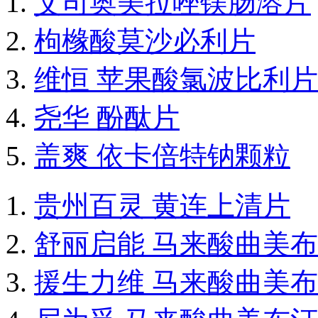
艾司奥美拉唑镁肠溶片
枸橼酸莫沙必利片
维恒 苹果酸氯波比利片
尧华 酚酞片
盖爽 依卡倍特钠颗粒
贵州百灵 黄连上清片
舒丽启能 马来酸曲美
援生力维 马来酸曲美