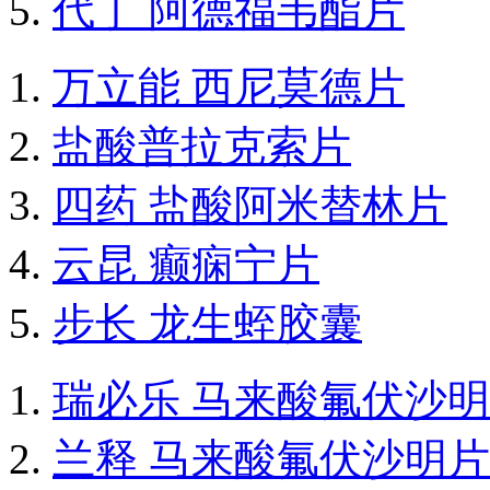
代丁 阿德福韦酯片
万立能 西尼莫德片
盐酸普拉克索片
四药 盐酸阿米替林片
云昆 癫痫宁片
步长 龙生蛭胶囊
瑞必乐 马来酸氟伏沙
兰释 马来酸氟伏沙明片