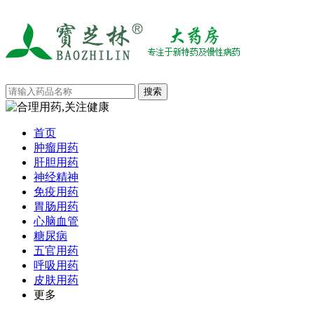
首页
肿瘤用药
肝胆用药
神经精神
免疫用药
胃肠用药
心脑血管
糖尿病
五官用药
呼吸用药
皮肤用药
更多