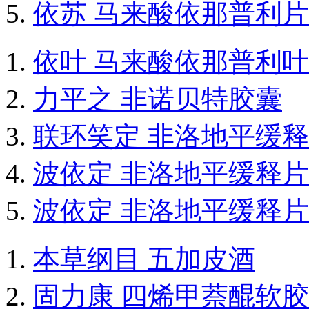
依苏 马来酸依那普利片
依叶 马来酸依那普利
力平之 非诺贝特胶囊
联环笑定 非洛地平缓
波依定 非洛地平缓释片
波依定 非洛地平缓释片
本草纲目 五加皮酒
固力康 四烯甲萘醌软