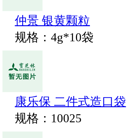
仲景 银黄颗粒
规格：4g*10袋
康乐保 二件式造口袋
规格：10025