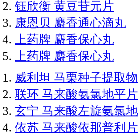
钰欣衡 黄豆苷元片
康恩贝 麝香通心滴丸
上药牌 麝香保心丸
上药牌 麝香保心丸
威利坦 马栗种子提取
联环 马来酸氨氯地平片
玄宁 马来酸左旋氨氯
依苏 马来酸依那普利片