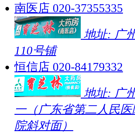
南医店
020-37355335
地址: 
110号铺
恒信店
020-84179332
地址: 广
一（广东省第二人民医
院斜对面）