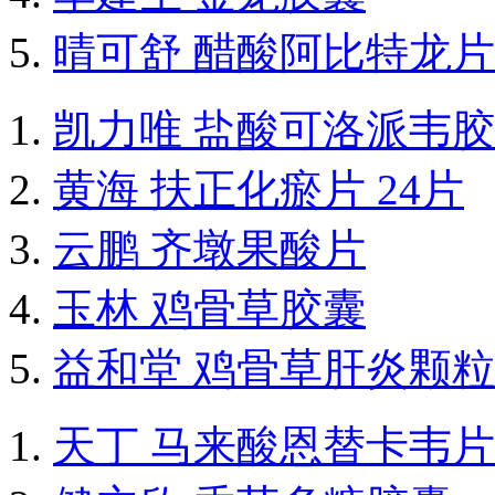
晴可舒 醋酸阿比特龙片
凯力唯 盐酸可洛派韦
黄海 扶正化瘀片 24片
云鹏 齐墩果酸片
玉林 鸡骨草胶囊
益和堂 鸡骨草肝炎颗粒
天丁 马来酸恩替卡韦片