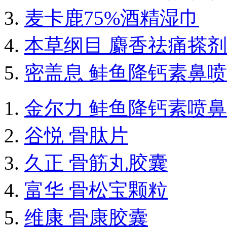
麦卡鹿75%酒精湿巾
本草纲目 麝香祛痛搽剂
密盖息 鲑鱼降钙素鼻
金尔力 鲑鱼降钙素喷
谷悦 骨肽片
久正 骨筋丸胶囊
富华 骨松宝颗粒
维康 骨康胶囊