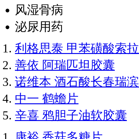
风湿骨病
泌尿用药
利格思泰 甲苯磺酸索
善依 阿瑞匹坦胶囊
诺维本 酒石酸长春瑞
中一 鹤蟾片
辛喜 鸦胆子油软胶囊
康裕 香菇多糖片