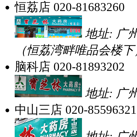
恒荔店
020-81683260
地址: 广
（恒荔湾畔唯品会楼下
脑科店
020-81893202
地址: 广
中山三店
020-85596321
地址: 广