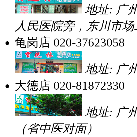
地址: 
人民医院旁，东川市场
龟岗店
020-37623058
地址: 广
大德店
020-81872330
地址: 广
（省中医对面）