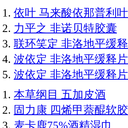
依叶 马来酸依那普利
力平之 非诺贝特胶囊
联环笑定 非洛地平缓
波依定 非洛地平缓释片
波依定 非洛地平缓释片
本草纲目 五加皮酒
固力康 四烯甲萘醌软
麦卡鹿75%酒精湿巾