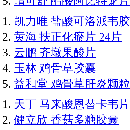
晴可舒 醋酸阿比特龙片
凯力唯 盐酸可洛派韦
黄海 扶正化瘀片 24片
云鹏 齐墩果酸片
玉林 鸡骨草胶囊
益和堂 鸡骨草肝炎颗粒
天丁 马来酸恩替卡韦片
健立欣 香菇多糖胶囊