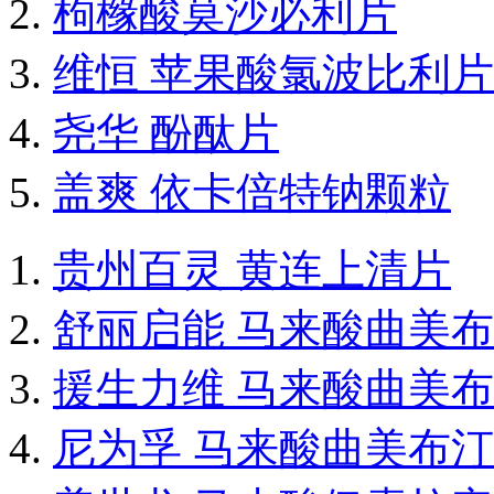
枸橼酸莫沙必利片
维恒 苹果酸氯波比利片
尧华 酚酞片
盖爽 依卡倍特钠颗粒
贵州百灵 黄连上清片
舒丽启能 马来酸曲美
援生力维 马来酸曲美
尼为孚 马来酸曲美布