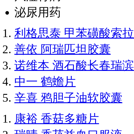
泌尿用药
利格思泰 甲苯磺酸索
善依 阿瑞匹坦胶囊
诺维本 酒石酸长春瑞
中一 鹤蟾片
辛喜 鸦胆子油软胶囊
康裕 香菇多糖片