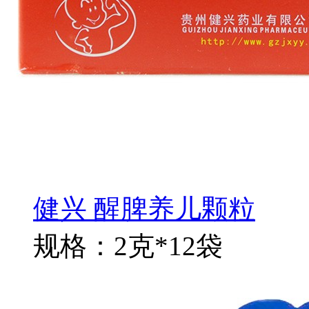
健兴 醒脾养儿颗粒
规格：2克*12袋