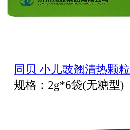
同贝 小儿豉翘清热颗粒
规格：2g*6袋(无糖型)