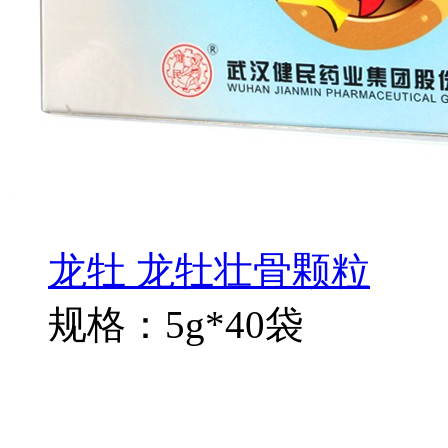
龙牡 龙牡壮骨颗粒
规格：5g*40袋