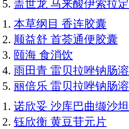
盖世龙 马来酸伊索拉
本草纲目 香连胶囊
顺益舒 首荟通便胶囊
颐海 食消饮
雨田青 雷贝拉唑钠肠
丽倍乐 雷贝拉唑钠肠
诺欣妥 沙库巴曲缬沙
钰欣衡 黄豆苷元片