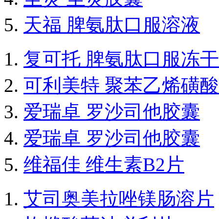
天福 脾氨肽口服溶液
复可托 脾氨肽口服冻
可利美特 聚苯乙烯磺
爱瑞卓 罗沙司他胶囊
爱瑞卓 罗沙司他胶囊
维福佳 维生素B2片
艾司奥美拉唑镁肠溶片