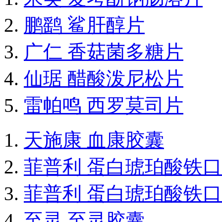
鹏鹞 鲨肝醇片
广仁 香菇菌多糖片
仙琚 醋酸泼尼松片
雷帕鸣 西罗莫司片
天施康 血康胶囊
菲普利 蛋白琥珀酸铁
菲普利 蛋白琥珀酸铁
至灵 至灵胶囊