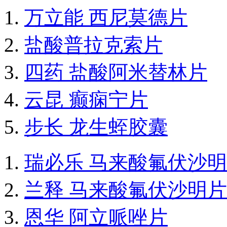
万立能 西尼莫德片
盐酸普拉克索片
四药 盐酸阿米替林片
云昆 癫痫宁片
步长 龙生蛭胶囊
瑞必乐 马来酸氟伏沙
兰释 马来酸氟伏沙明片
恩华 阿立哌唑片