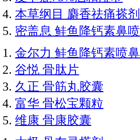
本草纲目 麝香祛痛搽剂
密盖息 鲑鱼降钙素鼻
金尔力 鲑鱼降钙素喷
谷悦 骨肽片
久正 骨筋丸胶囊
富华 骨松宝颗粒
维康 骨康胶囊