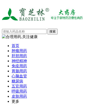
首页
肿瘤用药
肝胆用药
神经精神
免疫用药
胃肠用药
心脑血管
糖尿病
五官用药
呼吸用药
皮肤用药
更多