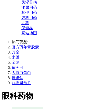
风湿骨伤
泌尿用药
其他用药
妇科用药
儿科
保健品
网站地图
热门药品:
复方万年青胶囊
万全
米维
金戈
适今可
人血白蛋白
捷诺达
非布司他片
眼科药物