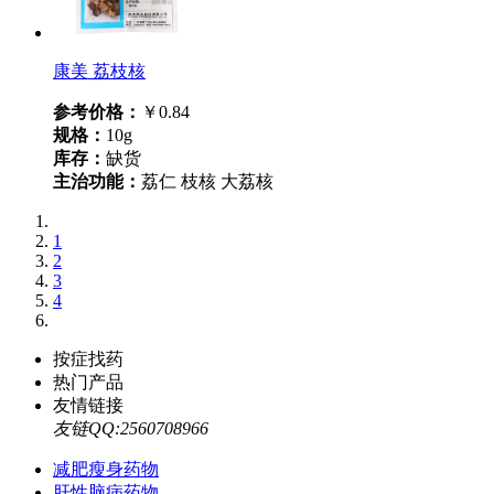
康美 荔枝核
参考价格：
￥0.84
规格：
10g
库存：
缺货
主治功能：
荔仁 枝核 大荔核
1
2
3
4
按症找药
热门产品
友情链接
友链QQ:2560708966
减肥瘦身药物
肝性脑病药物