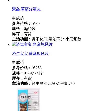
紫鑫 萆薢分清丸
中成药
参考价格：
￥30
规格：
6g*6袋
库存：
有货
主治功能：
肾不化气 清浊不分 小便频数
济仁宝宝 菖麻熄风片
中成药
参考价格：
￥253
规格：
0.53g*24片
库存：
有货
主治功能：
轻中度小儿多发性抽动症