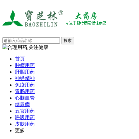
首页
肿瘤用药
肝胆用药
神经精神
免疫用药
胃肠用药
心脑血管
糖尿病
五官用药
呼吸用药
皮肤用药
更多