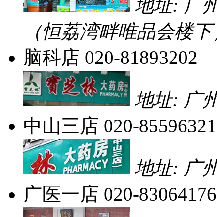
地址: 广
（恒荔湾畔唯品会楼下
脑科店
020-81893202
地址: 广
中山三店
020-85596321
地址: 广
广医一店
020-83064176