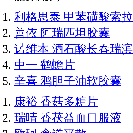
利格思泰 甲苯磺酸索
善依 阿瑞匹坦胶囊
诺维本 酒石酸长春瑞
中一 鹤蟾片
辛喜 鸦胆子油软胶囊
康裕 香菇多糖片
瑞晴 香茯益血口服液