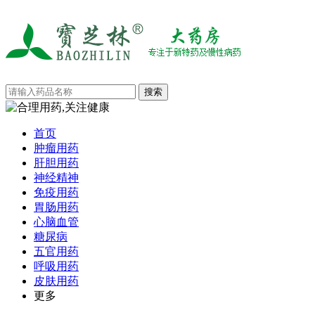
首页
肿瘤用药
肝胆用药
神经精神
免疫用药
胃肠用药
心脑血管
糖尿病
五官用药
呼吸用药
皮肤用药
更多