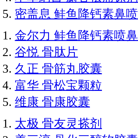
密盖息 鲑鱼降钙素鼻
金尔力 鲑鱼降钙素喷
谷悦 骨肽片
久正 骨筋丸胶囊
富华 骨松宝颗粒
维康 骨康胶囊
太极 骨友灵搽剂