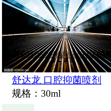
舒达龙 口腔抑菌喷剂
规格：30ml