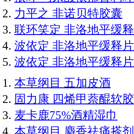
力平之 非诺贝特胶囊
联环笑定 非洛地平缓
波依定 非洛地平缓释片
波依定 非洛地平缓释片
本草纲目 五加皮酒
固力康 四烯甲萘醌软
麦卡鹿75%酒精湿巾
本草纲目 麝香祛痛搽剂