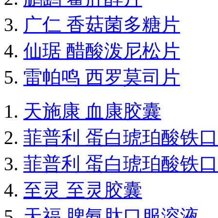
广仁 香菇菌多糖片
仙琚 醋酸泼尼松片
雷帕鸣 西罗莫司片
天施康 血康胶囊
菲普利 蛋白琥珀酸铁
菲普利 蛋白琥珀酸铁
至灵 至灵胶囊
天福 脾氨肽口服溶液