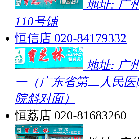
地址: 
110号铺
恒信店
020-84179332
地址: 广
一（广东省第二人民医
院斜对面）
恒荔店
020-81683260