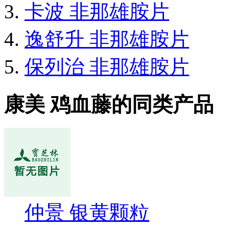
卡波 非那雄胺片
逸舒升 非那雄胺片
保列治 非那雄胺片
康美 鸡血藤的同类产品
仲景 银黄颗粒