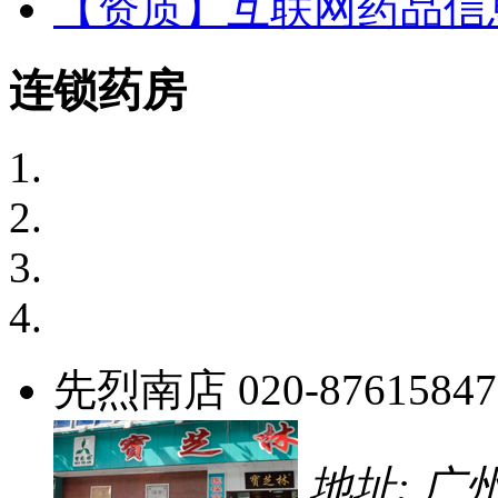
【资质】互联网药品信
连锁药房
先烈南店
020-87615847
地址: 