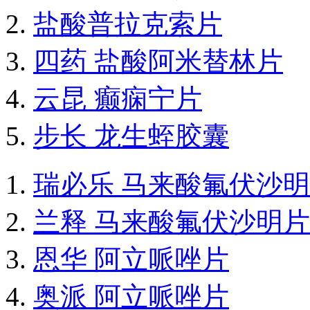
盐酸普拉克索片
四药 盐酸阿米替林片
云昆 癫痫宁片
步长 龙生蛭胶囊
瑞必乐 马来酸氟伏沙
兰释 马来酸氟伏沙明片
恩华 阿立哌唑片
奥派 阿立哌唑片