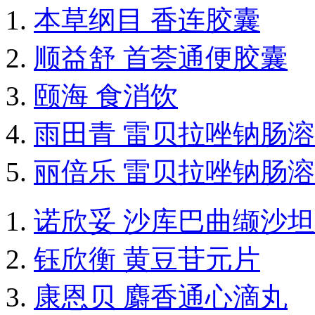
本草纲目 香连胶囊
顺益舒 首荟通便胶囊
颐海 食消饮
雨田青 雷贝拉唑钠肠
丽倍乐 雷贝拉唑钠肠
诺欣妥 沙库巴曲缬沙
钰欣衡 黄豆苷元片
康恩贝 麝香通心滴丸