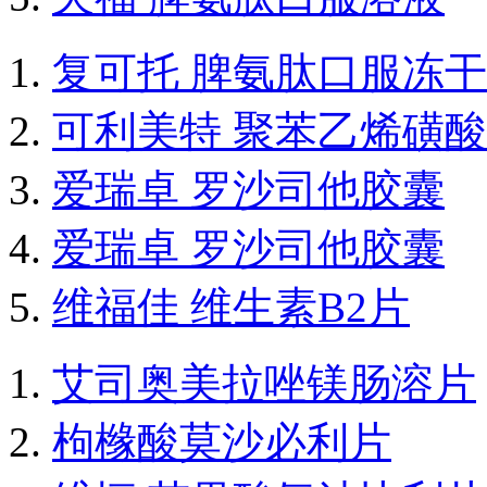
复可托 脾氨肽口服冻
可利美特 聚苯乙烯磺
爱瑞卓 罗沙司他胶囊
爱瑞卓 罗沙司他胶囊
维福佳 维生素B2片
艾司奥美拉唑镁肠溶片
枸橼酸莫沙必利片