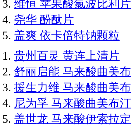
维恒 苹果酸氯波比利片
尧华 酚酞片
盖爽 依卡倍特钠颗粒
贵州百灵 黄连上清片
舒丽启能 马来酸曲美
援生力维 马来酸曲美
尼为孚 马来酸曲美布
盖世龙 马来酸伊索拉