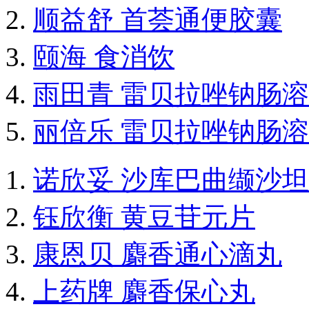
顺益舒 首荟通便胶囊
颐海 食消饮
雨田青 雷贝拉唑钠肠
丽倍乐 雷贝拉唑钠肠
诺欣妥 沙库巴曲缬沙
钰欣衡 黄豆苷元片
康恩贝 麝香通心滴丸
上药牌 麝香保心丸