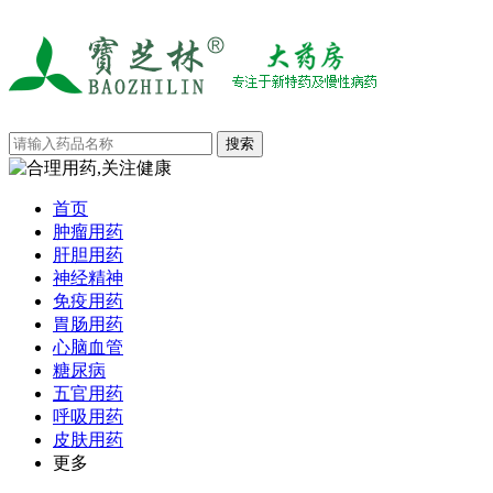
首页
肿瘤用药
肝胆用药
神经精神
免疫用药
胃肠用药
心脑血管
糖尿病
五官用药
呼吸用药
皮肤用药
更多