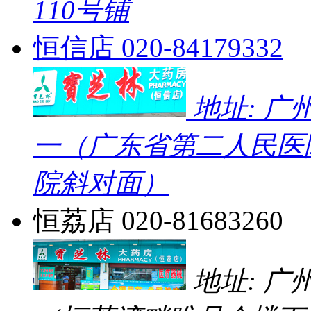
110号铺
恒信店
020-84179332
地址: 广
一（广东省第二人民医
院斜对面）
恒荔店
020-81683260
地址: 广