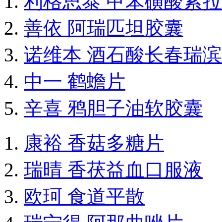
利格思泰 甲苯磺酸索
善依 阿瑞匹坦胶囊
诺维本 酒石酸长春瑞
中一 鹤蟾片
辛喜 鸦胆子油软胶囊
康裕 香菇多糖片
瑞晴 香茯益血口服液
欧珂 食道平散