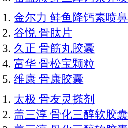
金尔力 鲑鱼降钙素喷
谷悦 骨肽片
久正 骨筋丸胶囊
富华 骨松宝颗粒
维康 骨康胶囊
太极 骨友灵搽剂
盖三淳 骨化三醇软胶囊