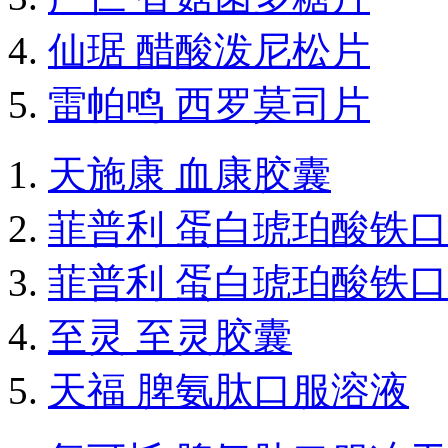
仙琚 醋酸泼尼松片
雷帕鸣 西罗莫司片
天施康 血康胶囊
菲普利 蛋白琥珀酸铁
菲普利 蛋白琥珀酸铁
至灵 至灵胶囊
天福 脾氨肽口服溶液