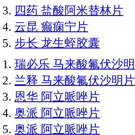
四药 盐酸阿米替林片
云昆 癫痫宁片
步长 龙生蛭胶囊
瑞必乐 马来酸氟伏沙
兰释 马来酸氟伏沙明片
恩华 阿立哌唑片
奥派 阿立哌唑片
奥派 阿立哌唑片