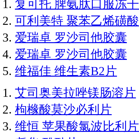
复可托 脾氨肽口服冻
可利美特 聚苯乙烯磺
爱瑞卓 罗沙司他胶囊
爱瑞卓 罗沙司他胶囊
维福佳 维生素B2片
艾司奥美拉唑镁肠溶片
枸橼酸莫沙必利片
维恒 苹果酸氯波比利片