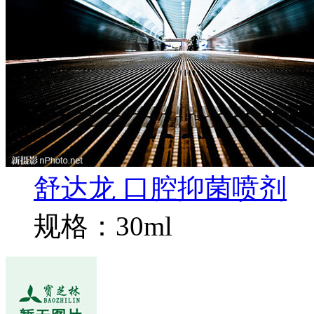
舒达龙 口腔抑菌喷剂
规格：30ml