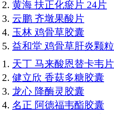
黄海 扶正化瘀片 24片
云鹏 齐墩果酸片
玉林 鸡骨草胶囊
益和堂 鸡骨草肝炎颗粒
天丁 马来酸恩替卡韦片
健立欣 香菇多糖胶囊
龙心 降酶灵胶囊
名正 阿德福韦酯胶囊