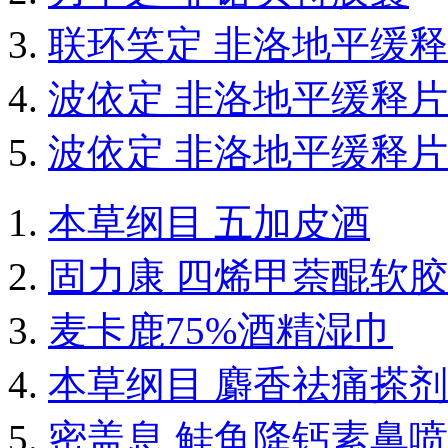
联环笑定 非洛地平缓
波依定 非洛地平缓释片
波依定 非洛地平缓释片
本草纲目 五加皮酒
固力康 四烯甲萘醌软
麦卡鹿75%酒精湿巾
本草纲目 麝香祛痛搽剂
密盖息 鲑鱼降钙素鼻