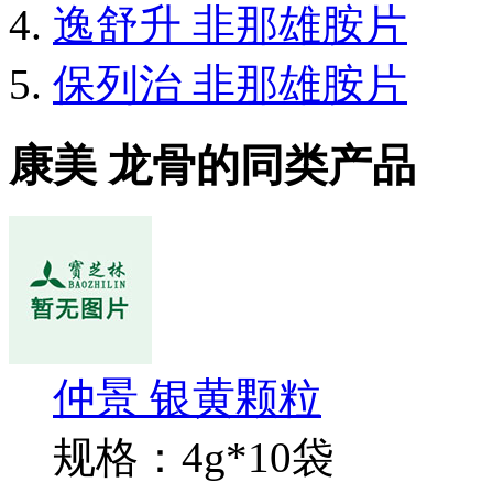
逸舒升 非那雄胺片
保列治 非那雄胺片
康美 龙骨的同类产品
仲景 银黄颗粒
规格：4g*10袋