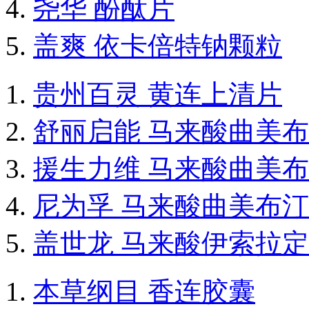
尧华 酚酞片
盖爽 依卡倍特钠颗粒
贵州百灵 黄连上清片
舒丽启能 马来酸曲美
援生力维 马来酸曲美
尼为孚 马来酸曲美布
盖世龙 马来酸伊索拉
本草纲目 香连胶囊