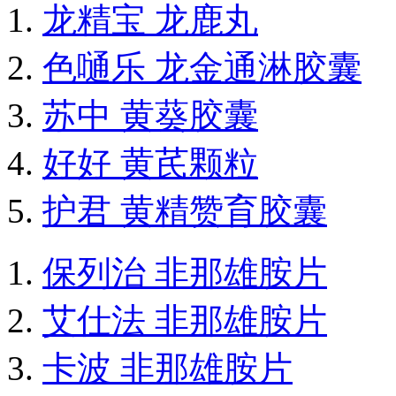
龙精宝 龙鹿丸
色嗵乐 龙金通淋胶囊
苏中 黄葵胶囊
好好 黄芪颗粒
护君 黄精赞育胶囊
保列治 非那雄胺片
艾仕法 非那雄胺片
卡波 非那雄胺片