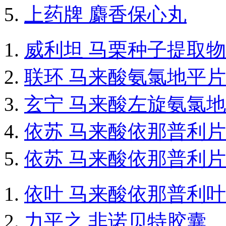
上药牌 麝香保心丸
威利坦 马栗种子提取
联环 马来酸氨氯地平片
玄宁 马来酸左旋氨氯
依苏 马来酸依那普利片
依苏 马来酸依那普利片
依叶 马来酸依那普利
力平之 非诺贝特胶囊