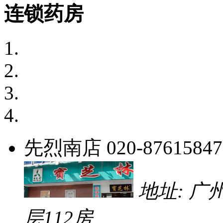
连锁药房
先烈南店
020-87615847
地址: 
层112房