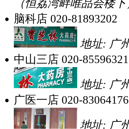
（恒荔湾畔唯品会楼下
脑科店
020-81893202
地址: 广
中山三店
020-85596321
地址: 广
广医一店
020-83064176
地址: 