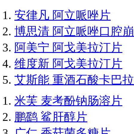
安律凡 阿立哌唑片
博思清 阿立哌唑口腔
阿美宁 阿戈美拉汀片
维度新 阿戈美拉汀片
艾斯能 重酒石酸卡巴
米芙 麦考酚钠肠溶片
鹏鹞 鲨肝醇片
广仁 香菇菌多糖片