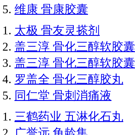
维康 骨康胶囊
太极 骨友灵搽剂
盖三淳 骨化三醇软胶囊
盖三淳 骨化三醇软胶囊
罗盖全 骨化三醇胶丸
同仁堂 骨刺消痛液
三鹤药业 五淋化石丸
广誉远 龟龄集