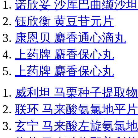
诺欣妥 沙库巴曲缬沙
钰欣衡 黄豆苷元片
康恩贝 麝香通心滴丸
上药牌 麝香保心丸
上药牌 麝香保心丸
威利坦 马栗种子提取
联环 马来酸氨氯地平片
玄宁 马来酸左旋氨氯