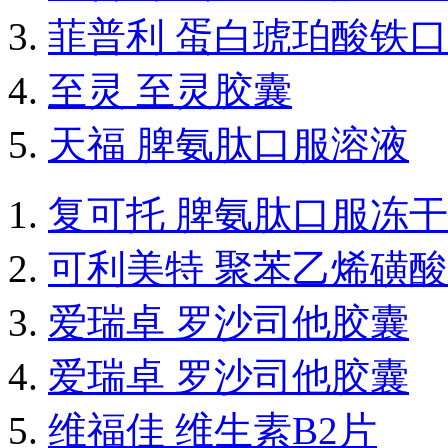
菲普利 蛋白琥珀酸铁
至灵 至灵胶囊
天福 脾氨肽口服溶液
复可托 脾氨肽口服冻
可利美特 聚苯乙烯磺
爱瑞卓 罗沙司他胶囊
爱瑞卓 罗沙司他胶囊
维福佳 维生素B2片