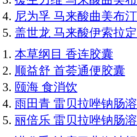
尼为孚 马来酸曲美布
盖世龙 马来酸伊索拉
本草纲目 香连胶囊
顺益舒 首荟通便胶囊
颐海 食消饮
雨田青 雷贝拉唑钠肠
丽倍乐 雷贝拉唑钠肠