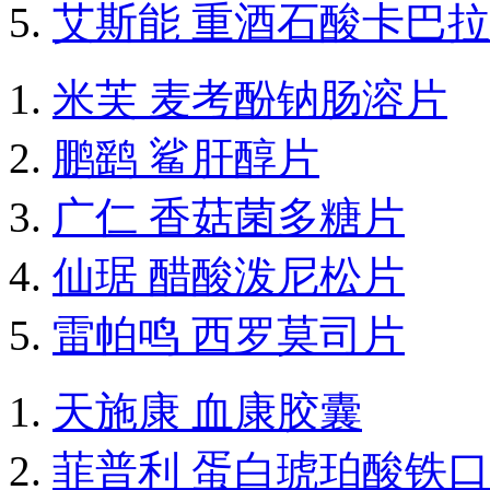
艾斯能 重酒石酸卡巴
米芙 麦考酚钠肠溶片
鹏鹞 鲨肝醇片
广仁 香菇菌多糖片
仙琚 醋酸泼尼松片
雷帕鸣 西罗莫司片
天施康 血康胶囊
菲普利 蛋白琥珀酸铁