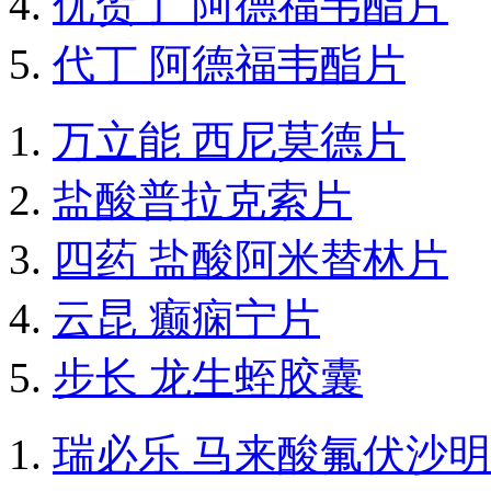
优贺丁 阿德福韦酯片
代丁 阿德福韦酯片
万立能 西尼莫德片
盐酸普拉克索片
四药 盐酸阿米替林片
云昆 癫痫宁片
步长 龙生蛭胶囊
瑞必乐 马来酸氟伏沙