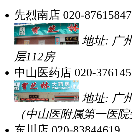
先烈南店
020-87615847
地址: 
层112房
中山医药店
020-376145
地址: 
（中山医附属第一医院
东川店
020-83844619