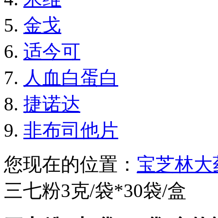
金戈
适今可
人血白蛋白
捷诺达
非布司他片
您现在的位置：
宝芝林大
三七粉3克/袋*30袋/盒