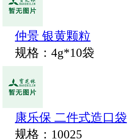
仲景 银黄颗粒
规格：4g*10袋
康乐保 二件式造口袋
规格：10025