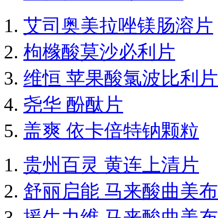
艾司奥美拉唑镁肠溶片
枸橼酸莫沙必利片
维恒 苹果酸氯波比利片
尧华 酚酞片
盖爽 依卡倍特钠颗粒
贵州百灵 黄连上清片
舒丽启能 马来酸曲美
援生力维 马来酸曲美