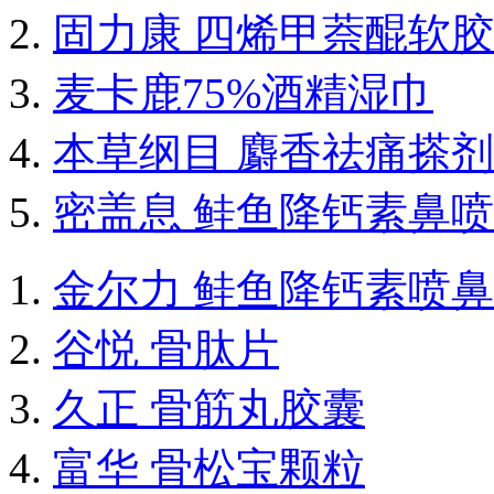
固力康 四烯甲萘醌软
麦卡鹿75%酒精湿巾
本草纲目 麝香祛痛搽剂
密盖息 鲑鱼降钙素鼻
金尔力 鲑鱼降钙素喷
谷悦 骨肽片
久正 骨筋丸胶囊
富华 骨松宝颗粒