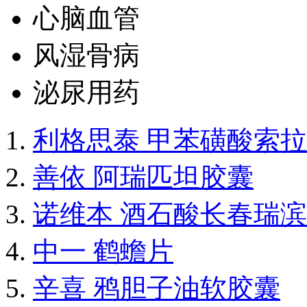
心脑血管
风湿骨病
泌尿用药
利格思泰 甲苯磺酸索
善依 阿瑞匹坦胶囊
诺维本 酒石酸长春瑞
中一 鹤蟾片
辛喜 鸦胆子油软胶囊