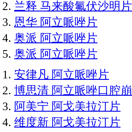
兰释 马来酸氟伏沙明片
恩华 阿立哌唑片
奥派 阿立哌唑片
奥派 阿立哌唑片
安律凡 阿立哌唑片
博思清 阿立哌唑口腔
阿美宁 阿戈美拉汀片
维度新 阿戈美拉汀片