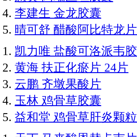
李建生 金龙胶囊
晴可舒 醋酸阿比特龙片
凯力唯 盐酸可洛派韦
黄海 扶正化瘀片 24片
云鹏 齐墩果酸片
玉林 鸡骨草胶囊
益和堂 鸡骨草肝炎颗粒