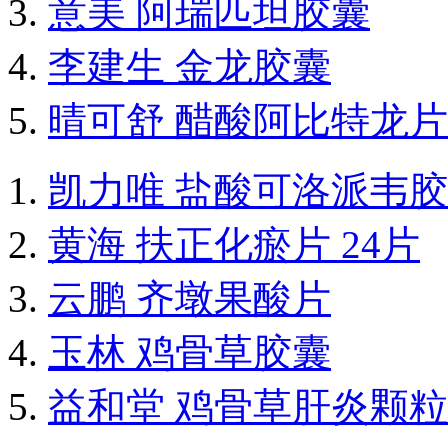
意美 阿瑞匹坦胶囊
李建生 金龙胶囊
晴可舒 醋酸阿比特龙片
凯力唯 盐酸可洛派韦
黄海 扶正化瘀片 24片
云鹏 齐墩果酸片
玉林 鸡骨草胶囊
益和堂 鸡骨草肝炎颗粒