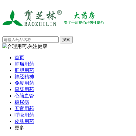
首页
肿瘤用药
肝胆用药
神经精神
免疫用药
胃肠用药
心脑血管
糖尿病
五官用药
呼吸用药
皮肤用药
更多