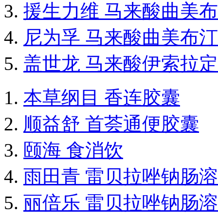
援生力维 马来酸曲美
尼为孚 马来酸曲美布
盖世龙 马来酸伊索拉
本草纲目 香连胶囊
顺益舒 首荟通便胶囊
颐海 食消饮
雨田青 雷贝拉唑钠肠
丽倍乐 雷贝拉唑钠肠