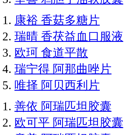
康裕 香菇多糖片
瑞晴 香茯益血口服液
欧珂 食道平散
瑞宁得 阿那曲唑片
唯择 阿贝西利片
善依 阿瑞匹坦胶囊
欧可平 阿瑞匹坦胶囊