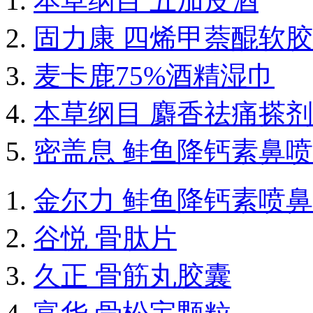
本草纲目 五加皮酒
固力康 四烯甲萘醌软
麦卡鹿75%酒精湿巾
本草纲目 麝香祛痛搽剂
密盖息 鲑鱼降钙素鼻
金尔力 鲑鱼降钙素喷
谷悦 骨肽片
久正 骨筋丸胶囊