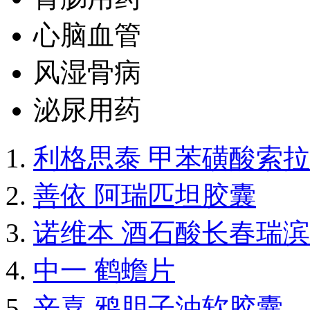
心脑血管
风湿骨病
泌尿用药
利格思泰 甲苯磺酸索
善依 阿瑞匹坦胶囊
诺维本 酒石酸长春瑞
中一 鹤蟾片
辛喜 鸦胆子油软胶囊