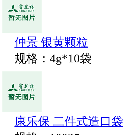
仲景 银黄颗粒
规格：4g*10袋
康乐保 二件式造口袋