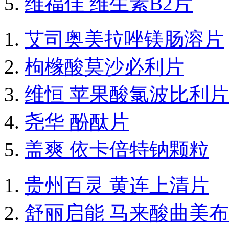
维福佳 维生素B2片
艾司奥美拉唑镁肠溶片
枸橼酸莫沙必利片
维恒 苹果酸氯波比利片
尧华 酚酞片
盖爽 依卡倍特钠颗粒
贵州百灵 黄连上清片
舒丽启能 马来酸曲美