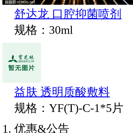
舒达龙 口腔抑菌喷剂
规格：30ml
益肤 透明质酸敷料
规格：YF(T)-C-1*5片
优惠&公告