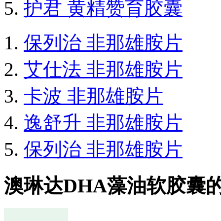
护君 黄精赞育胶囊
保列治 非那雄胺片
艾仕法 非那雄胺片
卡波 非那雄胺片
逸舒升 非那雄胺片
保列治 非那雄胺片
澳琳达DHA藻油软胶囊