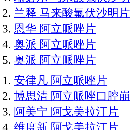
兰释 马来酸氟伏沙明片
恩华 阿立哌唑片
奥派 阿立哌唑片
奥派 阿立哌唑片
安律凡 阿立哌唑片
博思清 阿立哌唑口腔
阿美宁 阿戈美拉汀片
维度新 阿戈美拉汀片