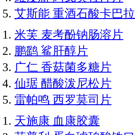
艾斯能 重酒石酸卡巴
米芙 麦考酚钠肠溶片
鹏鹞 鲨肝醇片
广仁 香菇菌多糖片
仙琚 醋酸泼尼松片
雷帕鸣 西罗莫司片
天施康 血康胶囊