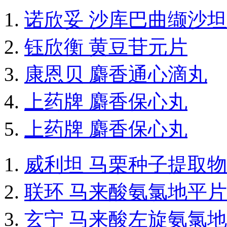
诺欣妥 沙库巴曲缬沙
钰欣衡 黄豆苷元片
康恩贝 麝香通心滴丸
上药牌 麝香保心丸
上药牌 麝香保心丸
威利坦 马栗种子提取
联环 马来酸氨氯地平片
玄宁 马来酸左旋氨氯