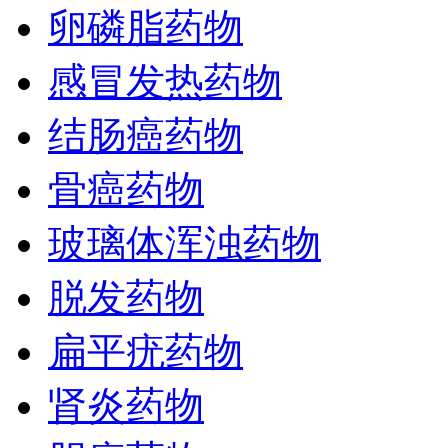
卵磷脂药物
感冒发热药物
结肠癌药物
骨癌药物
玻璃体浑浊药物
脱发药物
扁平疣药物
肾炎药物