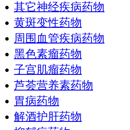
其它神经疾病药物
黄斑变性药物
周围血管疾病药物
黑色素瘤药物
子宫肌瘤药物
芦荟营养素药物
胃病药物
解酒护肝药物