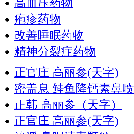
高血压药物
疱疹药物
改善睡眠药物
精神分裂症药物
正官庄 高丽参(天字)
密盖息 鲑鱼降钙素鼻
正韩 高丽参（天字）
正官庄 高丽参(天字)