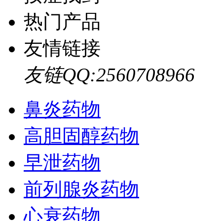
热门产品
友情链接
友链QQ:2560708966
鼻炎药物
高胆固醇药物
早泄药物
前列腺炎药物
心衰药物