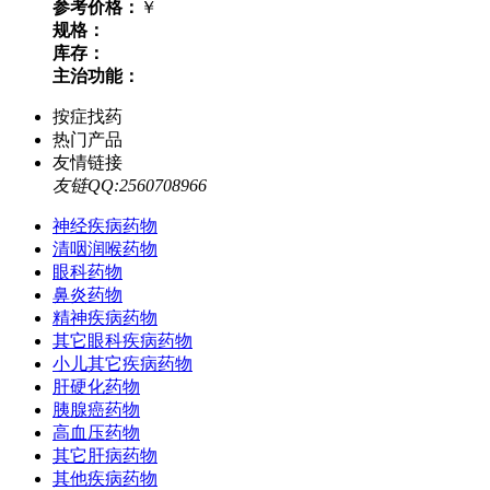
参考价格：
￥
规格：
库存：
主治功能：
按症找药
热门产品
友情链接
友链QQ:2560708966
神经疾病药物
清咽润喉药物
眼科药物
鼻炎药物
精神疾病药物
其它眼科疾病药物
小儿其它疾病药物
肝硬化药物
胰腺癌药物
高血压药物
其它肝病药物
其他疾病药物