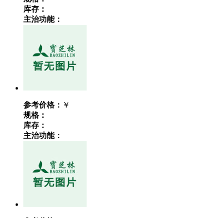
库存：
主治功能：
参考价格：
￥
规格：
库存：
主治功能：