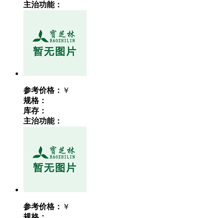
主治功能：
参考价格：
￥
规格：
库存：
主治功能：
参考价格：
￥
规格：