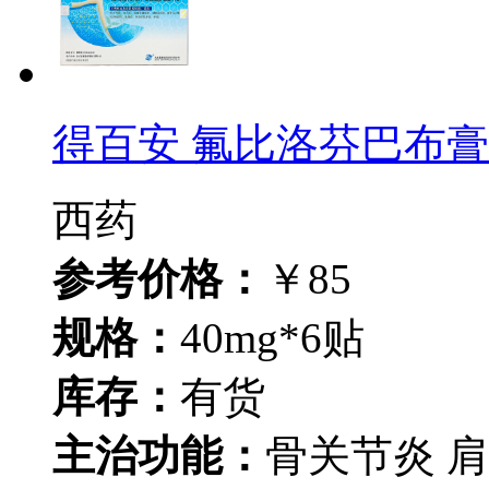
得百安 氟比洛芬巴布膏
西药
参考价格：
￥85
规格：
40mg*6贴
库存：
有货
主治功能：
骨关节炎 肩