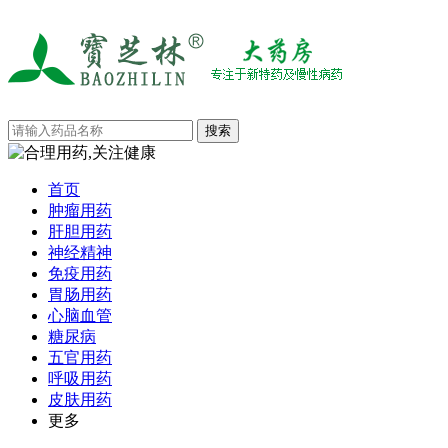
首页
肿瘤用药
肝胆用药
神经精神
免疫用药
胃肠用药
心脑血管
糖尿病
五官用药
呼吸用药
皮肤用药
更多