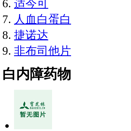
适今可
人血白蛋白
捷诺达
非布司他片
白内障药物