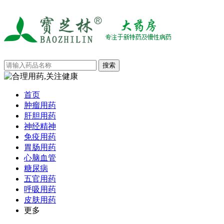
首页
肿瘤用药
肝胆用药
神经精神
免疫用药
胃肠用药
心脑血管
糖尿病
五官用药
呼吸用药
皮肤用药
更多