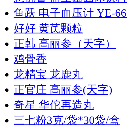
鱼跃 电子血压计 YE-66
好好 黄芪颗粒
正韩 高丽参（天字）
鸡骨香
龙精宝 龙鹿丸
正官庄 高丽参(天字)
奇星 华佗再造丸
三七粉3克/袋*30袋/盒