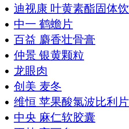
迪视康 叶黄素酯固体
中一 鹤蟾片
百益 麝香壮骨膏
仲景 银黄颗粒
龙眼肉
创美 麦冬
维恒 苹果酸氯波比利片
中央 麻仁软胶囊