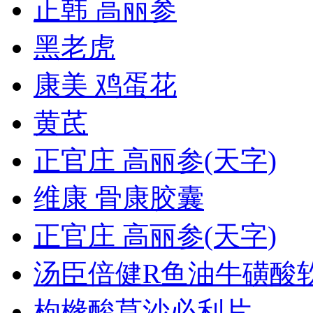
正韩 高丽参
黑老虎
康美 鸡蛋花
黄芪
正官庄 高丽参(天字)
维康 骨康胶囊
正官庄 高丽参(天字)
汤臣倍健R鱼油牛磺酸
枸橼酸莫沙必利片