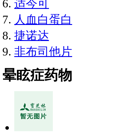
适今可
人血白蛋白
捷诺达
非布司他片
晕眩症药物