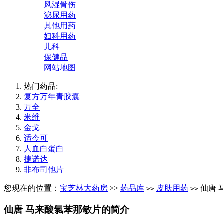
风湿骨伤
泌尿用药
其他用药
妇科用药
儿科
保健品
网站地图
热门药品:
复方万年青胶囊
万全
米维
金戈
适今可
人血白蛋白
捷诺达
非布司他片
您现在的位置：
宝芝林大药房
>>
药品库
皮肤用药
仙唐 
>>
>>
仙唐 马来酸氯苯那敏片的简介