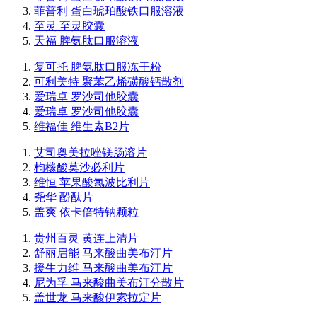
菲普利 蛋白琥珀酸铁口服溶液
至灵 至灵胶囊
天福 脾氨肽口服溶液
复可托 脾氨肽口服冻干粉
可利美特 聚苯乙烯磺酸钙散剂
爱瑞卓 罗沙司他胶囊
爱瑞卓 罗沙司他胶囊
维福佳 维生素B2片
艾司奥美拉唑镁肠溶片
枸橼酸莫沙必利片
维恒 苹果酸氯波比利片
尧华 酚酞片
盖爽 依卡倍特钠颗粒
贵州百灵 黄连上清片
舒丽启能 马来酸曲美布汀片
援生力维 马来酸曲美布汀片
尼为孚 马来酸曲美布汀分散片
盖世龙 马来酸伊索拉定片