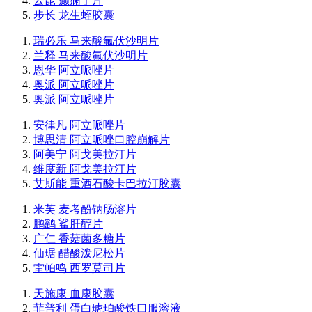
云昆 癫痫宁片
步长 龙生蛭胶囊
瑞必乐 马来酸氟伏沙明片
兰释 马来酸氟伏沙明片
恩华 阿立哌唑片
奥派 阿立哌唑片
奥派 阿立哌唑片
安律凡 阿立哌唑片
博思清 阿立哌唑口腔崩解片
阿美宁 阿戈美拉汀片
维度新 阿戈美拉汀片
艾斯能 重酒石酸卡巴拉汀胶囊
米芙 麦考酚钠肠溶片
鹏鹞 鲨肝醇片
广仁 香菇菌多糖片
仙琚 醋酸泼尼松片
雷帕鸣 西罗莫司片
天施康 血康胶囊
菲普利 蛋白琥珀酸铁口服溶液