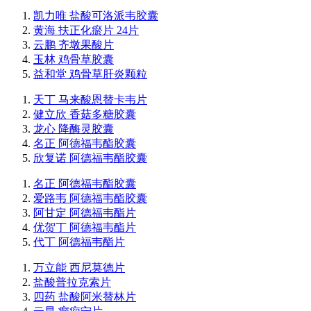
凯力唯 盐酸可洛派韦胶囊
黄海 扶正化瘀片 24片
云鹏 齐墩果酸片
玉林 鸡骨草胶囊
益和堂 鸡骨草肝炎颗粒
天丁 马来酸恩替卡韦片
健立欣 香菇多糖胶囊
龙心 降酶灵胶囊
名正 阿德福韦酯胶囊
欣复诺 阿德福韦酯胶囊
名正 阿德福韦酯胶囊
爱路韦 阿德福韦酯胶囊
阿甘定 阿德福韦酯片
优贺丁 阿德福韦酯片
代丁 阿德福韦酯片
万立能 西尼莫德片
盐酸普拉克索片
四药 盐酸阿米替林片