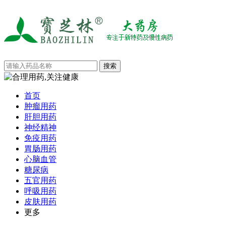
首页
肿瘤用药
肝胆用药
神经精神
免疫用药
胃肠用药
心脑血管
糖尿病
五官用药
呼吸用药
皮肤用药
更多