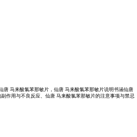
仙唐 马来酸氯苯那敏片，仙唐 马来酸氯苯那敏片说明书涵仙唐
的副作用与不良反应、仙唐 马来酸氯苯那敏片的注意事项与禁忌