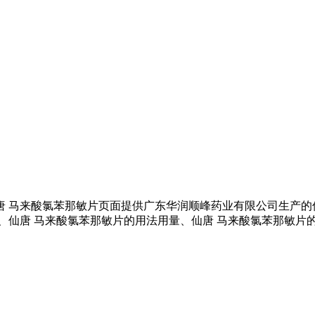
仙唐 马来酸氯苯那敏片页面提供广东华润顺峰药业有限公司生产的
、仙唐 马来酸氯苯那敏片的用法用量、仙唐 马来酸氯苯那敏片