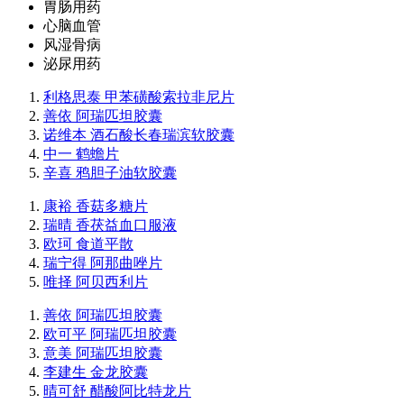
胃肠用药
心脑血管
风湿骨病
泌尿用药
利格思泰 甲苯磺酸索拉非尼片
善依 阿瑞匹坦胶囊
诺维本 酒石酸长春瑞滨软胶囊
中一 鹤蟾片
辛喜 鸦胆子油软胶囊
康裕 香菇多糖片
瑞晴 香茯益血口服液
欧珂 食道平散
瑞宁得 阿那曲唑片
唯择 阿贝西利片
善依 阿瑞匹坦胶囊
欧可平 阿瑞匹坦胶囊
意美 阿瑞匹坦胶囊
李建生 金龙胶囊
晴可舒 醋酸阿比特龙片