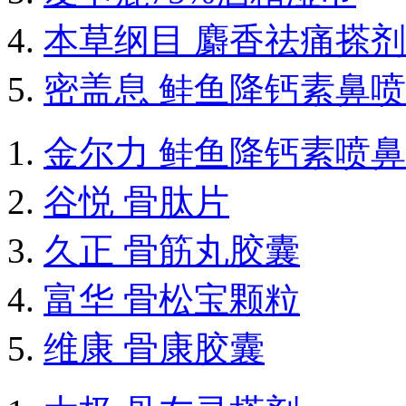
本草纲目 麝香祛痛搽剂
密盖息 鲑鱼降钙素鼻
金尔力 鲑鱼降钙素喷
谷悦 骨肽片
久正 骨筋丸胶囊
富华 骨松宝颗粒
维康 骨康胶囊