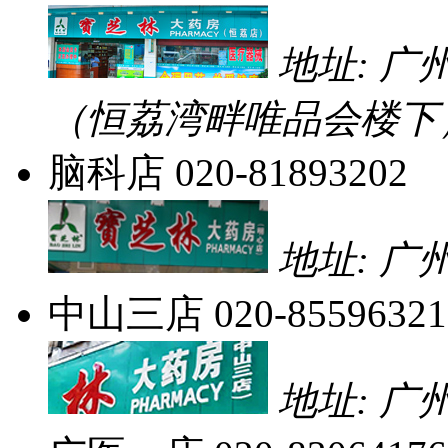
地址: 广
（恒荔湾畔唯品会楼下
脑科店
020-81893202
地址: 广
中山三店
020-85596321
地址: 广