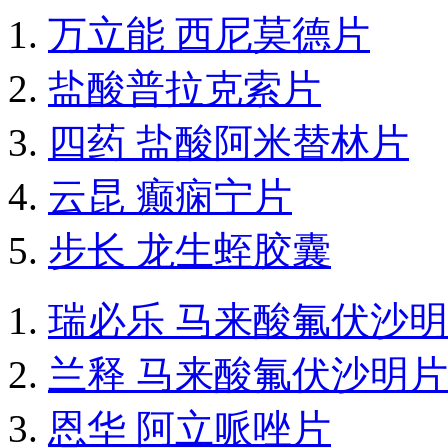
万立能 西尼莫德片
盐酸普拉克索片
四药 盐酸阿米替林片
云昆 癫痫宁片
步长 龙生蛭胶囊
瑞必乐 马来酸氟伏沙
兰释 马来酸氟伏沙明片
恩华 阿立哌唑片