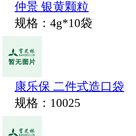
仲景 银黄颗粒
规格：4g*10袋
康乐保 二件式造口袋
规格：10025