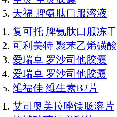
天福 脾氨肽口服溶液
复可托 脾氨肽口服冻
可利美特 聚苯乙烯磺
爱瑞卓 罗沙司他胶囊
爱瑞卓 罗沙司他胶囊
维福佳 维生素B2片
艾司奥美拉唑镁肠溶片