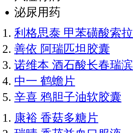
泌尿用药
利格思泰 甲苯磺酸索
善依 阿瑞匹坦胶囊
诺维本 酒石酸长春瑞
中一 鹤蟾片
辛喜 鸦胆子油软胶囊
康裕 香菇多糖片