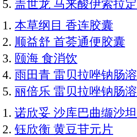
盖世龙 马来酸伊索拉
本草纲目 香连胶囊
顺益舒 首荟通便胶囊
颐海 食消饮
雨田青 雷贝拉唑钠肠
丽倍乐 雷贝拉唑钠肠
诺欣妥 沙库巴曲缬沙
钰欣衡 黄豆苷元片