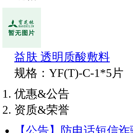
益肤 透明质酸敷料
规格：YF(T)-C-1*5片
优惠&公告
资质&荣誉
【公告】防电话短信诈