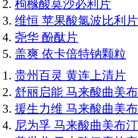
枸橼酸莫沙必利片
维恒 苹果酸氯波比利片
尧华 酚酞片
盖爽 依卡倍特钠颗粒
贵州百灵 黄连上清片
舒丽启能 马来酸曲美
援生力维 马来酸曲美
尼为孚 马来酸曲美布