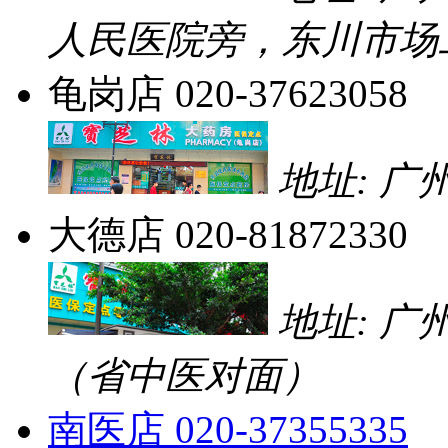
人民医院旁，东川市场
龟岗店
020-37623058
地址: 广
大德店
020-81872330
地址: 广
（省中医对面）
南医店
020-37355335