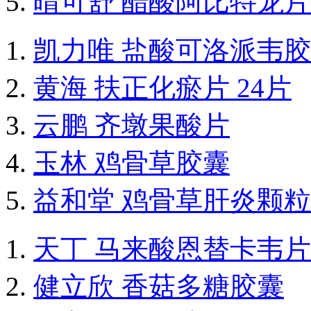
晴可舒 醋酸阿比特龙片
凯力唯 盐酸可洛派韦
黄海 扶正化瘀片 24片
云鹏 齐墩果酸片
玉林 鸡骨草胶囊
益和堂 鸡骨草肝炎颗粒
天丁 马来酸恩替卡韦片
健立欣 香菇多糖胶囊