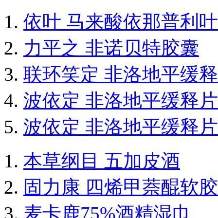
依叶 马来酸依那普利
力平之 非诺贝特胶囊
联环笑定 非洛地平缓
波依定 非洛地平缓释片
波依定 非洛地平缓释片
本草纲目 五加皮酒
固力康 四烯甲萘醌软
麦卡鹿75%酒精湿巾