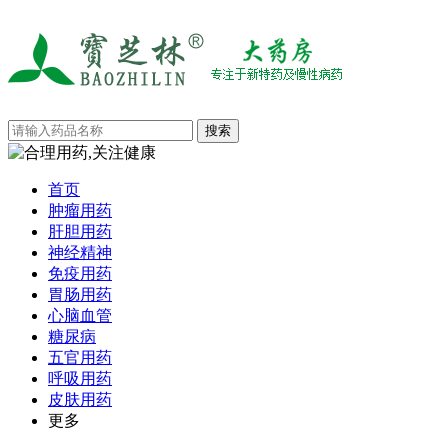
首页
肿瘤用药
肝胆用药
神经精神
免疫用药
胃肠用药
心脑血管
糖尿病
五官用药
呼吸用药
皮肤用药
更多